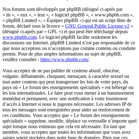
Nos forums sont développés par phpBB (désigné ci-après par
« ils », « eux », « leur », « logiciel phpBB », « www.phpbb.com »,
« phpBB Limited », « Équipes phpBB ») qui est un script libre de
forum, déclaré sous la licence «
GNU General Public License v2
»
(désigné ci-après par « GPL ») et qui peut être téléchargé depuis
www.phpbb.com
. Le logiciel phpBB facilite seulement les
discussions sur Internet. phpBB Limited n’est pas responsable de ce
que nous acceptons ou n’acceptons pas comme contenu ou conduite
permis. Pour de plus amples informations au sujet de phpBB,
veuillez consulter :
https://www.phpbb.com/
.
Vous acceptez de ne pas publier de contenu abusif, obscène,
vulgaire, diffamatoire, choquant, menaçant, à caractère sexuel ou
tout autre contenu qui peut transgresser les lois de votre pays, du
pays où « Le forum des enseignements spécialisés » est hébergé ou
les lois internationales. Le faire peut vous mener à un bannissement
immédiat et permanent, avec une notification à votre fournisseur
d’accès à Internet si nous le jugeons nécessaire. Les adresses IP de
tous les messages sont enregistrées pour aider au renforcement de
ces conditions. Vous acceptez que « Le forum des enseignements
spécialisés » supprime, modifie, déplace ou verrouille n’importe quel
sujet lorsque nous estimons que cela est nécessaire. En tant que
membre, vous acceptez que toutes les informations que vous avez
saisies soient stockées dans notre base de données. Bien que ces