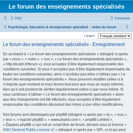
Le forum des enseignements spécialisés
FAQ
Connexion
R
Psychologie, éducation & enseignement spécialisé
Index du forum
e
Langue :
c
Le forum des enseignements spécialisés - Enregistrement
h
En accédant à « Le forum des enseignements spécialisés » (désigné ci-après
e
par « nous », « notre », « nos », « Le forum des enseignements spécialisés »,
r
« http://dcalin.fr/forum »), vous acceptez d’être légalement responsable des
conditions suivantes. Si vous n’acceptez pas d’être légalement responsable de
c
toutes les conditions suivantes, alors n’accédez pas et/ou n’utilisez pas « Le
h
forum des enseignements spécialisés ». Nous pouvons modifier celles-ci à
e
n’importe quel moment et nous ferons tout pour que vous en soyez informé,
bien qu’il soit prudent de vérifier régulièrement celles-ci par vous-même. Si
r
vous continuez d’utiliser « Le forum des enseignements spécialisés » alors
que des changements ont été effectués, vous acceptez d’être légalement
responsable des conditions découlant des mises à jour et/ou modifications.
Nos forums sont développés par phpBB (désigné ci-après par « ils », « eux »,
« leur », « logiciel phpBB », « www.phpbb.com », « phpBB Limited »,
« Équipes phpBB ») qui est un script libre de forum, déclaré sous la licence «
GNU General Public License v2
» (désigné ci-après par « GPL ») et qui peut