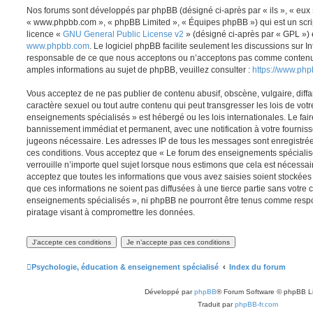
Nos forums sont développés par phpBB (désigné ci-après par « ils », « eux »,
« www.phpbb.com », « phpBB Limited », « Équipes phpBB ») qui est un script
licence «
GNU General Public License v2
» (désigné ci-après par « GPL ») 
www.phpbb.com
. Le logiciel phpBB facilite seulement les discussions sur I
responsable de ce que nous acceptons ou n’acceptons pas comme contenu 
amples informations au sujet de phpBB, veuillez consulter :
https://www.ph
Vous acceptez de ne pas publier de contenu abusif, obscène, vulgaire, diff
caractère sexuel ou tout autre contenu qui peut transgresser les lois de vot
enseignements spécialisés » est hébergé ou les lois internationales. Le fa
bannissement immédiat et permanent, avec une notification à votre fournisse
jugeons nécessaire. Les adresses IP de tous les messages sont enregistré
ces conditions. Vous acceptez que « Le forum des enseignements spécialis
verrouille n’importe quel sujet lorsque nous estimons que cela est nécessa
acceptez que toutes les informations que vous avez saisies soient stockée
que ces informations ne soient pas diffusées à une tierce partie sans votre
enseignements spécialisés », ni phpBB ne pourront être tenus comme respo
piratage visant à compromettre les données.
Psychologie, éducation & enseignement spécialisé
Index du forum
Développé par
phpBB
® Forum Software © phpBB L
Traduit par
phpBB-fr.com