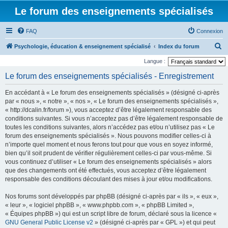
Le forum des enseignements spécialisés
FAQ
Connexion
R
Psychologie, éducation & enseignement spécialisé
Index du forum
e
Langue :
c
Le forum des enseignements spécialisés - Enregistrement
h
En accédant à « Le forum des enseignements spécialisés » (désigné ci-après
e
par « nous », « notre », « nos », « Le forum des enseignements spécialisés »,
r
« http://dcalin.fr/forum »), vous acceptez d’être légalement responsable des
conditions suivantes. Si vous n’acceptez pas d’être légalement responsable de
c
toutes les conditions suivantes, alors n’accédez pas et/ou n’utilisez pas « Le
h
forum des enseignements spécialisés ». Nous pouvons modifier celles-ci à
e
n’importe quel moment et nous ferons tout pour que vous en soyez informé,
bien qu’il soit prudent de vérifier régulièrement celles-ci par vous-même. Si
r
vous continuez d’utiliser « Le forum des enseignements spécialisés » alors
que des changements ont été effectués, vous acceptez d’être légalement
responsable des conditions découlant des mises à jour et/ou modifications.
Nos forums sont développés par phpBB (désigné ci-après par « ils », « eux »,
« leur », « logiciel phpBB », « www.phpbb.com », « phpBB Limited »,
« Équipes phpBB ») qui est un script libre de forum, déclaré sous la licence «
GNU General Public License v2
» (désigné ci-après par « GPL ») et qui peut