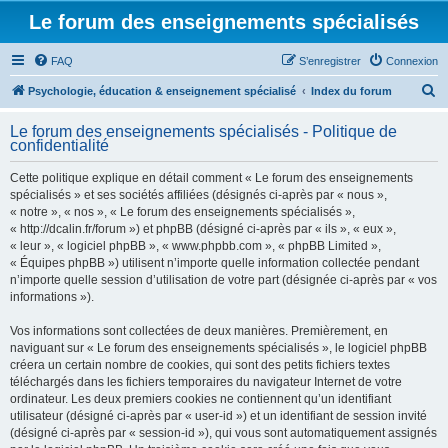
Le forum des enseignements spécialisés
FAQ
S’enregistrer
Connexion
R
Psychologie, éducation & enseignement spécialisé
Index du forum
e
Le forum des enseignements spécialisés - Politique de
c
confidentialité
h
Cette politique explique en détail comment « Le forum des enseignements
e
spécialisés » et ses sociétés affiliées (désignés ci-après par « nous »,
r
« notre », « nos », « Le forum des enseignements spécialisés »,
« http://dcalin.fr/forum ») et phpBB (désigné ci-après par « ils », « eux »,
c
« leur », « logiciel phpBB », « www.phpbb.com », « phpBB Limited »,
h
« Équipes phpBB ») utilisent n’importe quelle information collectée pendant
n’importe quelle session d’utilisation de votre part (désignée ci-après par « vos
e
informations »).
r
Vos informations sont collectées de deux manières. Premièrement, en
naviguant sur « Le forum des enseignements spécialisés », le logiciel phpBB
créera un certain nombre de cookies, qui sont des petits fichiers textes
téléchargés dans les fichiers temporaires du navigateur Internet de votre
ordinateur. Les deux premiers cookies ne contiennent qu’un identifiant
utilisateur (désigné ci-après par « user-id ») et un identifiant de session invité
(désigné ci-après par « session-id »), qui vous sont automatiquement assignés