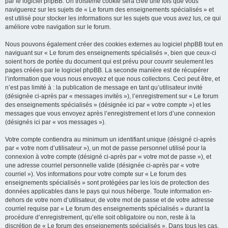
par le logiciel phpBB. Un troisième cookie sera créé une fois que vous
naviguerez sur les sujets de « Le forum des enseignements spécialisés » et
est utilisé pour stocker les informations sur les sujets que vous avez lus, ce qui
améliore votre navigation sur le forum.
Nous pouvons également créer des cookies externes au logiciel phpBB tout en
naviguant sur « Le forum des enseignements spécialisés », bien que ceux-ci
soient hors de portée du document qui est prévu pour couvrir seulement les
pages créées par le logiciel phpBB. La seconde manière est de récupérer
l’information que vous nous envoyez et que nous collectons. Ceci peut être, et
n’est pas limité à : la publication de message en tant qu’utilisateur invité
(désignée ci-après par « messages invités »), l’enregistrement sur « Le forum
des enseignements spécialisés » (désignée ici par « votre compte ») et les
messages que vous envoyez après l’enregistrement et lors d’une connexion
(désignés ici par « vos messages »).
Votre compte contiendra au minimum un identifiant unique (désigné ci-après
par « votre nom d’utilisateur »), un mot de passe personnel utilisé pour la
connexion à votre compte (désigné ci-après par « votre mot de passe »), et
une adresse courriel personnelle valide (désignée ci-après par « votre
courriel »). Vos informations pour votre compte sur « Le forum des
enseignements spécialisés » sont protégées par les lois de protection des
données applicables dans le pays qui nous héberge. Toute information en-
dehors de votre nom d’utilisateur, de votre mot de passe et de votre adresse
courriel requise par « Le forum des enseignements spécialisés » durant la
procédure d’enregistrement, qu’elle soit obligatoire ou non, reste à la
discrétion de « Le forum des enseignements spécialisés ». Dans tous les cas,