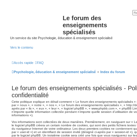
Le forum des
enseignements
spécialisés
Un service du site Psychologie, éducation & enseignement spécialisé
Vers le contenu
Accès rapide
FAQ
Psychologie, éducation & enseignement spécialisé
Index du forum
Le forum des enseignements spécialisés - Pol
confidentialité
Cette politique explique en détail comment « Le forum des enseignements spécialisés » et
par « nous », « notre », « nos », « Le forum des enseignements spécialisés », « http://dc
après par « ils », « eux », « leur », « logiciel phpBB », « www.phpbb.com », « phpBB Lim
n’importe quelle information collectée pendant n’importe quelle session d’utilisation de v
informations »).
Vos informations sont collectées de deux manières. Premièrement, en naviguant sur « L
le logiciel phpBB créera un certain nombre de cookies, qui sont des petits fichiers textes
du navigateur Internet de votre ordinateur. Les deux premiers cookies ne contiennent qu’un
par « user-id ») et un identifiant de session invité (désigné ci-après par « session-id »)
par le logiciel phpBB. Un troisième cookie sera créé une fois que vous naviguerez sur l