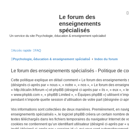
Le forum des
enseignements
spécialisés
Un service du site Psychologie, éducation & enseignement spécialisé
Accès rapide
FAQ
Psychologie, éducation & enseignement spécialisé
Index du forum
Le forum des enseignements spécialisés - Politique de con
Cette politique explique en détail comment « Le forum des enseignements spé
(désignés ci-après par « nous », « notre », « nos », « Le forum des enseign
« http://dcalin.fr/forum ») et phpBB (désigné ci-après par « ils », « eux », « l
« www.phpbb.com », « phpBB Limited », « Équipes phpBB ») utilisent n’impo
pendant n’importe quelle session d’utilisation de votre part (désignée ci-apr
Vos informations sont collectées de deux manières. Premièrement, en navig
enseignements spécialisés », le logiciel phpBB créera un certain nombre de c
textes téléchargés dans les fichiers temporaires du navigateur Internet de v
cookies ne contiennent qu’un identifiant utilisateur (désigné ci-après par « u
invité (désigné ci-après par « session-id »), qui vous sont automatiquement