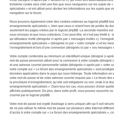
troisième cookie sera créé une fois que vous naviguerez sur les sujets de
spécialisés » et est utilisé pour stocker les informations sur les sujets que 
navigation sur le forum.
Nous pouvons également créer des cookies externes au logiciel phpBB tout
enseignements spécialisés », bien que ceux-ci soient hors de portée du doc
seulement les pages créées par le logiciel phpBB. La seconde manière est 
nous envoyez et que nous collectons. Ceci peut être, et n’est pas limité à : 
qu’utilisateur invité (désignée ci-après par « messages invités »), l’enregis
enseignements spécialisés » (désignée ici par « votre compte ») et les m
l’enregistrement et lors d’une connexion (désignés ici par « vos messages »
Votre compte contiendra au minimum un identifiant unique (désigné ci-après 
mot de passe personnel utilisé pour la connexion à votre compte (désigné c
et une adresse courriel personnelle valide (désignée ci-après par « votre co
votre compte sur « Le forum des enseignements spécialisés » sont protégées
données applicables dans le pays qui nous héberge. Toute information en-de
votre mot de passe et de votre adresse courriel requise par « Le forum des
la procédure d’enregistrement, qu’elle soit obligatoire ou non, reste à la di
enseignements spécialisés ». Dans tous les cas, vous pouvez choisir quelle
affichée publiquement. De plus, dans votre profil, vous pouvez souscrire ou
courriel par le logiciel phpBB.
Votre mot de passe est crypté (hashage à sens unique) afin qu’il soit sécu
de ne pas utiliser le même mot de passe sur plusieurs sites Internet différe
d’accès à votre compte sur « Le forum des enseignements spécialisés », c