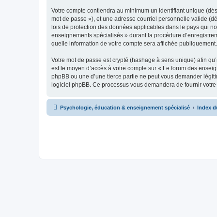
Votre compte contiendra au minimum un identifiant unique (dési
mot de passe »), et une adresse courriel personnelle valide (d
lois de protection des données applicables dans le pays qui no
enseignements spécialisés » durant la procédure d’enregistreme
quelle information de votre compte sera affichée publiquement. 
Votre mot de passe est crypté (hashage à sens unique) afin qu’i
est le moyen d’accès à votre compte sur « Le forum des ensei
phpBB ou une d’une tierce partie ne peut vous demander légitim
logiciel phpBB. Ce processus vous demandera de fournir votre n
Psychologie, éducation & enseignement spécialisé
Index d