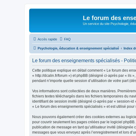
Le forum des ense
Un service du site Psychologie, édu
Accès rapide
FAQ
Psychologie, éducation & enseignement spécialisé
Index d
Le forum des enseignements spécialisés - Politiq
Cette politique explique en détail comment « Le forum des ense
« http://dcalin.fr/forum ») et phpBB (désigné ci-après par « ils
pendant n’importe quelle session d’utilisation de votre part (dé
Vos informations sont collectées de deux manières. Premièreme
fichiers textes téléchargés dans les fichiers temporaires du nav
identifiant de session invité (désigné ci-après par « session-i
« Le forum des enseignements spécialisés » et est utilisé pour s
Nous pouvons également créer des cookies externes au logicie
pour couvrir seulement les pages créées par le logiciel phpBB. 
publication de message en tant qu’utilisateur invité (désignée 
messages que vous envoyez après l’enregistrement et lors d’u