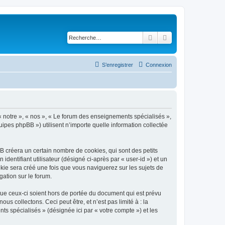
Rechercher
Recherche avancé
S’enregistrer
Connexion
« notre », « nos », « Le forum des enseignements spécialisés »,
uipes phpBB ») utilisent n’importe quelle information collectée
 créera un certain nombre de cookies, qui sont des petits
identifiant utilisateur (désigné ci-après par « user-id ») et un
okie sera créé une fois que vous naviguerez sur les sujets de
gation sur le forum.
ue ceux-ci soient hors de portée du document qui est prévu
 collectons. Ceci peut être, et n’est pas limité à : la
ts spécialisés » (désignée ici par « votre compte ») et les