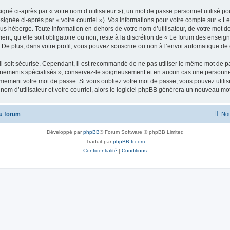
gné ci-après par « votre nom d’utilisateur »), un mot de passe personnel utilisé po
ésignée ci-après par « votre courriel »). Vos informations pour votre compte sur « 
us héberge. Toute information en-dehors de votre nom d’utilisateur, de votre mot d
nt, qu’elle soit obligatoire ou non, reste à la discrétion de « Le forum des enseig
De plus, dans votre profil, vous pouvez souscrire ou non à l’envoi automatique de c
l soit sécurisé. Cependant, il est recommandé de ne pas utiliser le même mot de pas
gnements spécialisés », conservez-le soigneusement et en aucun cas une personne 
ement votre mot de passe. Si vous oubliez votre mot de passe, vous pouvez utiliser
om d’utilisateur et votre courriel, alors le logiciel phpBB générera un nouveau m
u forum
Nou
Développé par
phpBB
® Forum Software © phpBB Limited
Traduit par
phpBB-fr.com
Confidentialité
|
Conditions