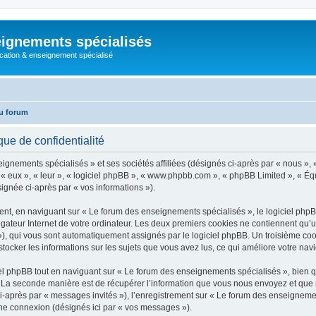
ignements spécialisés
cation & enseignement spécialisé
u forum
ue de confidentialité
ignements spécialisés » et ses sociétés affiliées (désignés ci-après par « nous », 
 », « eux », « leur », « logiciel phpBB », « www.phpbb.com », « phpBB Limited », « Éq
signée ci-après par « vos informations »).
nt, en naviguant sur « Le forum des enseignements spécialisés », le logiciel phpBB
igateur Internet de votre ordinateur. Les deux premiers cookies ne contiennent qu’un 
d »), qui vous sont automatiquement assignés par le logiciel phpBB. Un troisième co
tocker les informations sur les sujets que vous avez lus, ce qui améliore votre navi
l phpBB tout en naviguant sur « Le forum des enseignements spécialisés », bien q
La seconde manière est de récupérer l’information que vous nous envoyez et que nous
ci-après par « messages invités »), l’enregistrement sur « Le forum des enseignemen
ne connexion (désignés ici par « vos messages »).