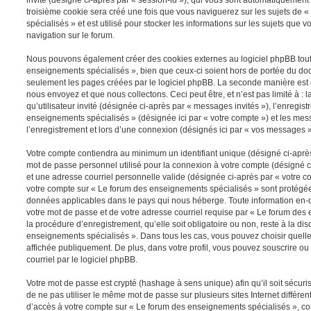
troisième cookie sera créé une fois que vous naviguerez sur les sujets de
spécialisés » et est utilisé pour stocker les informations sur les sujets que 
navigation sur le forum.
Nous pouvons également créer des cookies externes au logiciel phpBB tout
enseignements spécialisés », bien que ceux-ci soient hors de portée du doc
seulement les pages créées par le logiciel phpBB. La seconde manière est 
nous envoyez et que nous collectons. Ceci peut être, et n’est pas limité à : 
qu’utilisateur invité (désignée ci-après par « messages invités »), l’enregis
enseignements spécialisés » (désignée ici par « votre compte ») et les m
l’enregistrement et lors d’une connexion (désignés ici par « vos messages »
Votre compte contiendra au minimum un identifiant unique (désigné ci-après 
mot de passe personnel utilisé pour la connexion à votre compte (désigné c
et une adresse courriel personnelle valide (désignée ci-après par « votre co
votre compte sur « Le forum des enseignements spécialisés » sont protégées
données applicables dans le pays qui nous héberge. Toute information en-de
votre mot de passe et de votre adresse courriel requise par « Le forum des
la procédure d’enregistrement, qu’elle soit obligatoire ou non, reste à la di
enseignements spécialisés ». Dans tous les cas, vous pouvez choisir quelle
affichée publiquement. De plus, dans votre profil, vous pouvez souscrire ou
courriel par le logiciel phpBB.
Votre mot de passe est crypté (hashage à sens unique) afin qu’il soit sécu
de ne pas utiliser le même mot de passe sur plusieurs sites Internet différe
d’accès à votre compte sur « Le forum des enseignements spécialisés », c