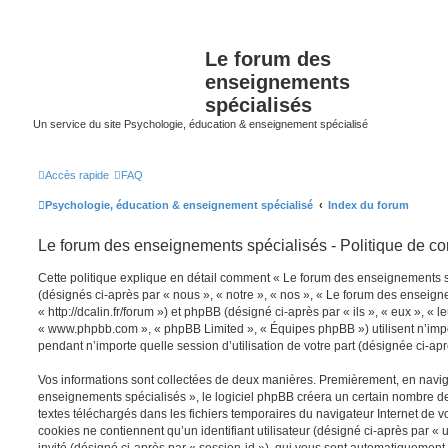
Le forum des
enseignements
spécialisés
Un service du site Psychologie, éducation & enseignement spécialisé
Accès rapide
FAQ
Psychologie, éducation & enseignement spécialisé
Index du forum
Le forum des enseignements spécialisés - Politique de con
Cette politique explique en détail comment « Le forum des enseignements spé
(désignés ci-après par « nous », « notre », « nos », « Le forum des enseign
« http://dcalin.fr/forum ») et phpBB (désigné ci-après par « ils », « eux », « l
« www.phpbb.com », « phpBB Limited », « Équipes phpBB ») utilisent n’impo
pendant n’importe quelle session d’utilisation de votre part (désignée ci-apr
Vos informations sont collectées de deux manières. Premièrement, en navig
enseignements spécialisés », le logiciel phpBB créera un certain nombre de c
textes téléchargés dans les fichiers temporaires du navigateur Internet de v
cookies ne contiennent qu’un identifiant utilisateur (désigné ci-après par « u
invité (désigné ci-après par « session-id »), qui vous sont automatiquement