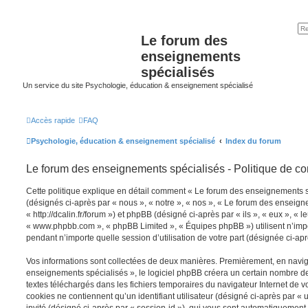
Le forum des
enseignements
spécialisés
Un service du site Psychologie, éducation & enseignement spécialisé
Accès rapide
FAQ
Psychologie, éducation & enseignement spécialisé
Index du forum
Le forum des enseignements spécialisés - Politique de con
Cette politique explique en détail comment « Le forum des enseignements spé
(désignés ci-après par « nous », « notre », « nos », « Le forum des enseign
« http://dcalin.fr/forum ») et phpBB (désigné ci-après par « ils », « eux », « l
« www.phpbb.com », « phpBB Limited », « Équipes phpBB ») utilisent n’impo
pendant n’importe quelle session d’utilisation de votre part (désignée ci-apr
Vos informations sont collectées de deux manières. Premièrement, en navig
enseignements spécialisés », le logiciel phpBB créera un certain nombre de c
textes téléchargés dans les fichiers temporaires du navigateur Internet de v
cookies ne contiennent qu’un identifiant utilisateur (désigné ci-après par « u
invité (désigné ci-après par « session-id »), qui vous sont automatiquement