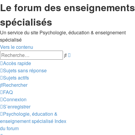
Le forum des enseignements
spécialisés
Un service du site Psychologie, éducation & enseignement
spécialisé
Vers le contenu
Recherche
Rechercher
avancée
Accès rapide
Sujets sans réponse
Sujets actifs
Rechercher
FAQ
Connexion
S’enregistrer
Psychologie, éducation &
enseignement spécialisé
Index
du forum