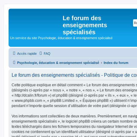
Le forum des
enseignements
spécialisés
Un service du site Psychologie, éducation & enseignement spécialisé
Accès rapide
FAQ
Psychologie, éducation & enseignement spécialisé
Index du forum
Le forum des enseignements spécialisés - Politique de con
Cette politique explique en détail comment « Le forum des enseignements spé
(désignés ci-après par « nous », « notre », « nos », « Le forum des enseign
« http://dcalin.fr/forum ») et phpBB (désigné ci-après par « ils », « eux », « l
« www.phpbb.com », « phpBB Limited », « Équipes phpBB ») utilisent n’impo
pendant n’importe quelle session d’utilisation de votre part (désignée ci-apr
Vos informations sont collectées de deux manières. Premièrement, en navig
enseignements spécialisés », le logiciel phpBB créera un certain nombre de c
textes téléchargés dans les fichiers temporaires du navigateur Internet de v
cookies ne contiennent qu’un identifiant utilisateur (désigné ci-après par « u
invité (désigné ci-après par « session-id »), qui vous sont automatiquement