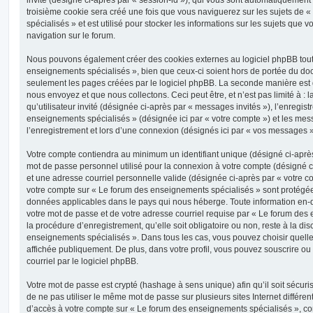
troisième cookie sera créé une fois que vous naviguerez sur les sujets de
spécialisés » et est utilisé pour stocker les informations sur les sujets que 
navigation sur le forum.
Nous pouvons également créer des cookies externes au logiciel phpBB tout
enseignements spécialisés », bien que ceux-ci soient hors de portée du doc
seulement les pages créées par le logiciel phpBB. La seconde manière est 
nous envoyez et que nous collectons. Ceci peut être, et n’est pas limité à : 
qu’utilisateur invité (désignée ci-après par « messages invités »), l’enregis
enseignements spécialisés » (désignée ici par « votre compte ») et les m
l’enregistrement et lors d’une connexion (désignés ici par « vos messages »
Votre compte contiendra au minimum un identifiant unique (désigné ci-après 
mot de passe personnel utilisé pour la connexion à votre compte (désigné c
et une adresse courriel personnelle valide (désignée ci-après par « votre co
votre compte sur « Le forum des enseignements spécialisés » sont protégées
données applicables dans le pays qui nous héberge. Toute information en-de
votre mot de passe et de votre adresse courriel requise par « Le forum des
la procédure d’enregistrement, qu’elle soit obligatoire ou non, reste à la di
enseignements spécialisés ». Dans tous les cas, vous pouvez choisir quelle
affichée publiquement. De plus, dans votre profil, vous pouvez souscrire ou
courriel par le logiciel phpBB.
Votre mot de passe est crypté (hashage à sens unique) afin qu’il soit sécu
de ne pas utiliser le même mot de passe sur plusieurs sites Internet différe
d’accès à votre compte sur « Le forum des enseignements spécialisés », c