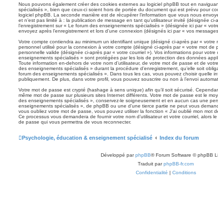
Nous pouvons également créer des cookies externes au logiciel phpBB tout en navigua
spécialisés », bien que ceux-ci soient hors de portée du document qui est prévu pour co
logiciel phpBB. La seconde manière est de récupérer l’information que vous nous envoye
et n’est pas limité à : la publication de message en tant qu’utilisateur invité (désignée ci
l’enregistrement sur « Le forum des enseignements spécialisés » (désignée ici par « vo
envoyez après l’enregistrement et lors d’une connexion (désignés ici par « vos messages
Votre compte contiendra au minimum un identifiant unique (désigné ci-après par « votre 
personnel utilisé pour la connexion à votre compte (désigné ci-après par « votre mot de 
personnelle valide (désignée ci-après par « votre courriel »). Vos informations pour votr
enseignements spécialisés » sont protégées par les lois de protection des données appl
Toute information en-dehors de votre nom d’utilisateur, de votre mot de passe et de votr
des enseignements spécialisés » durant la procédure d’enregistrement, qu’elle soit obliga
forum des enseignements spécialisés ». Dans tous les cas, vous pouvez choisir quelle in
publiquement. De plus, dans votre profil, vous pouvez souscrire ou non à l’envoi automati
Votre mot de passe est crypté (hashage à sens unique) afin qu’il soit sécurisé. Cependan
même mot de passe sur plusieurs sites Internet différents. Votre mot de passe est le mo
des enseignements spécialisés », conservez-le soigneusement et en aucun cas une pers
enseignements spécialisés », de phpBB ou une d’une tierce partie ne peut vous demand
vous oubliez votre mot de passe, vous pouvez utiliser la fonction « J’ai oublié mon mot d
Ce processus vous demandera de fournir votre nom d’utilisateur et votre courriel, alors 
de passe qui vous permettra de vous reconnecter.
Psychologie, éducation & enseignement spécialisé
Index du forum
Développé par
phpBB
® Forum Software © phpBB L
Traduit par
phpBB-fr.com
Confidentialité
|
Conditions