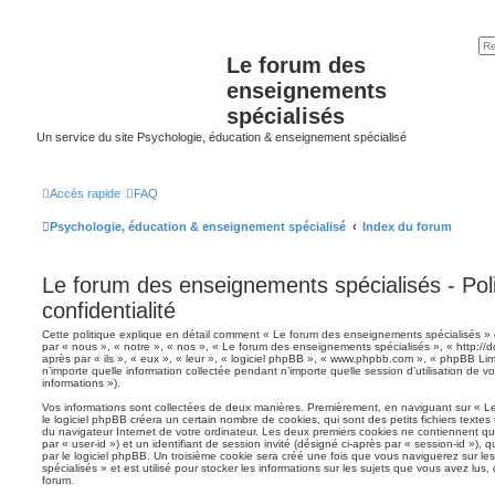
Le forum des
enseignements
spécialisés
Un service du site Psychologie, éducation & enseignement spécialisé
Accès rapide
FAQ
Psychologie, éducation & enseignement spécialisé
Index du forum
Le forum des enseignements spécialisés - Pol
confidentialité
Cette politique explique en détail comment « Le forum des enseignements spécialisés » et
par « nous », « notre », « nos », « Le forum des enseignements spécialisés », « http://dc
après par « ils », « eux », « leur », « logiciel phpBB », « www.phpbb.com », « phpBB Lim
n’importe quelle information collectée pendant n’importe quelle session d’utilisation de v
informations »).
Vos informations sont collectées de deux manières. Premièrement, en naviguant sur « L
le logiciel phpBB créera un certain nombre de cookies, qui sont des petits fichiers textes
du navigateur Internet de votre ordinateur. Les deux premiers cookies ne contiennent qu’un
par « user-id ») et un identifiant de session invité (désigné ci-après par « session-id »)
par le logiciel phpBB. Un troisième cookie sera créé une fois que vous naviguerez sur l
spécialisés » et est utilisé pour stocker les informations sur les sujets que vous avez lus,
forum.