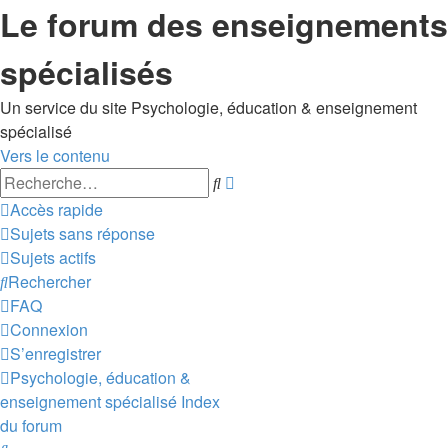
Le forum des enseignements
spécialisés
Un service du site Psychologie, éducation & enseignement
spécialisé
Vers le contenu
Recherche
Rechercher
avancée
Accès rapide
Sujets sans réponse
Sujets actifs
Rechercher
FAQ
Connexion
S’enregistrer
Psychologie, éducation &
enseignement spécialisé
Index
du forum