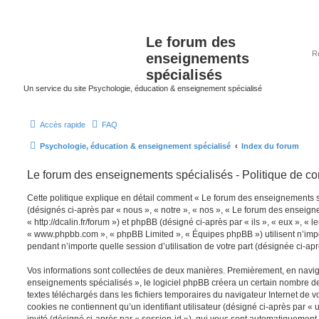
Le forum des
enseignements
spécialisés
Un service du site Psychologie, éducation & enseignement spécialisé
Accès rapide
FAQ
Psychologie, éducation & enseignement spécialisé
Index du forum
Le forum des enseignements spécialisés - Politique de con
Cette politique explique en détail comment « Le forum des enseignements spé
(désignés ci-après par « nous », « notre », « nos », « Le forum des enseign
« http://dcalin.fr/forum ») et phpBB (désigné ci-après par « ils », « eux », « l
« www.phpbb.com », « phpBB Limited », « Équipes phpBB ») utilisent n’impo
pendant n’importe quelle session d’utilisation de votre part (désignée ci-apr
Vos informations sont collectées de deux manières. Premièrement, en navig
enseignements spécialisés », le logiciel phpBB créera un certain nombre de c
textes téléchargés dans les fichiers temporaires du navigateur Internet de v
cookies ne contiennent qu’un identifiant utilisateur (désigné ci-après par « u
invité (désigné ci-après par « session-id »), qui vous sont automatiquement