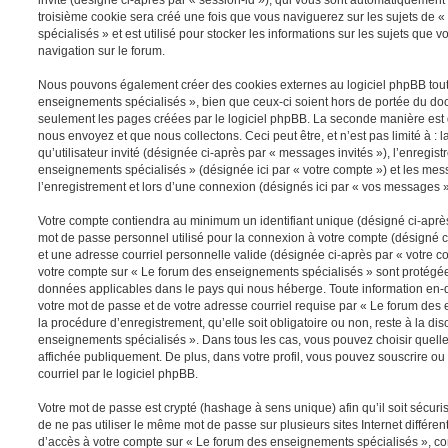
troisième cookie sera créé une fois que vous naviguerez sur les sujets de
spécialisés » et est utilisé pour stocker les informations sur les sujets que 
navigation sur le forum.
Nous pouvons également créer des cookies externes au logiciel phpBB tout
enseignements spécialisés », bien que ceux-ci soient hors de portée du doc
seulement les pages créées par le logiciel phpBB. La seconde manière est 
nous envoyez et que nous collectons. Ceci peut être, et n’est pas limité à : 
qu’utilisateur invité (désignée ci-après par « messages invités »), l’enregis
enseignements spécialisés » (désignée ici par « votre compte ») et les m
l’enregistrement et lors d’une connexion (désignés ici par « vos messages »
Votre compte contiendra au minimum un identifiant unique (désigné ci-après 
mot de passe personnel utilisé pour la connexion à votre compte (désigné c
et une adresse courriel personnelle valide (désignée ci-après par « votre co
votre compte sur « Le forum des enseignements spécialisés » sont protégées
données applicables dans le pays qui nous héberge. Toute information en-de
votre mot de passe et de votre adresse courriel requise par « Le forum des
la procédure d’enregistrement, qu’elle soit obligatoire ou non, reste à la di
enseignements spécialisés ». Dans tous les cas, vous pouvez choisir quelle
affichée publiquement. De plus, dans votre profil, vous pouvez souscrire ou
courriel par le logiciel phpBB.
Votre mot de passe est crypté (hashage à sens unique) afin qu’il soit sécu
de ne pas utiliser le même mot de passe sur plusieurs sites Internet différe
d’accès à votre compte sur « Le forum des enseignements spécialisés », c