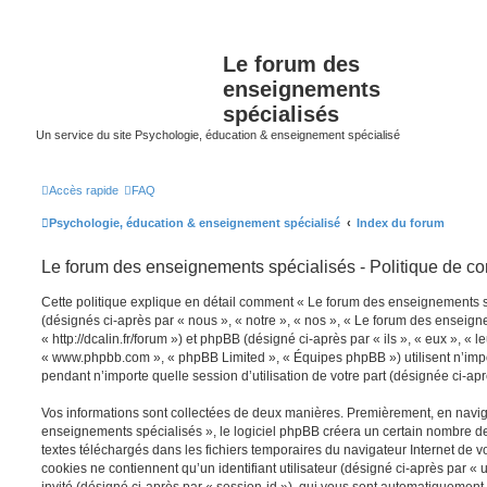
Le forum des
enseignements
spécialisés
Un service du site Psychologie, éducation & enseignement spécialisé
Accès rapide
FAQ
Psychologie, éducation & enseignement spécialisé
Index du forum
Le forum des enseignements spécialisés - Politique de con
Cette politique explique en détail comment « Le forum des enseignements spé
(désignés ci-après par « nous », « notre », « nos », « Le forum des enseign
« http://dcalin.fr/forum ») et phpBB (désigné ci-après par « ils », « eux », « l
« www.phpbb.com », « phpBB Limited », « Équipes phpBB ») utilisent n’impo
pendant n’importe quelle session d’utilisation de votre part (désignée ci-apr
Vos informations sont collectées de deux manières. Premièrement, en navig
enseignements spécialisés », le logiciel phpBB créera un certain nombre de c
textes téléchargés dans les fichiers temporaires du navigateur Internet de v
cookies ne contiennent qu’un identifiant utilisateur (désigné ci-après par « u
invité (désigné ci-après par « session-id »), qui vous sont automatiquement