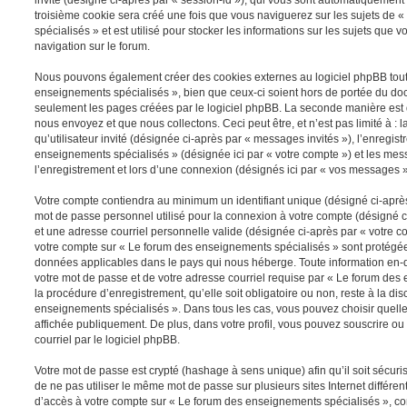
troisième cookie sera créé une fois que vous naviguerez sur les sujets de
spécialisés » et est utilisé pour stocker les informations sur les sujets que 
navigation sur le forum.
Nous pouvons également créer des cookies externes au logiciel phpBB tout
enseignements spécialisés », bien que ceux-ci soient hors de portée du doc
seulement les pages créées par le logiciel phpBB. La seconde manière est 
nous envoyez et que nous collectons. Ceci peut être, et n’est pas limité à : 
qu’utilisateur invité (désignée ci-après par « messages invités »), l’enregis
enseignements spécialisés » (désignée ici par « votre compte ») et les m
l’enregistrement et lors d’une connexion (désignés ici par « vos messages »
Votre compte contiendra au minimum un identifiant unique (désigné ci-après 
mot de passe personnel utilisé pour la connexion à votre compte (désigné c
et une adresse courriel personnelle valide (désignée ci-après par « votre co
votre compte sur « Le forum des enseignements spécialisés » sont protégées
données applicables dans le pays qui nous héberge. Toute information en-de
votre mot de passe et de votre adresse courriel requise par « Le forum des
la procédure d’enregistrement, qu’elle soit obligatoire ou non, reste à la di
enseignements spécialisés ». Dans tous les cas, vous pouvez choisir quelle
affichée publiquement. De plus, dans votre profil, vous pouvez souscrire ou
courriel par le logiciel phpBB.
Votre mot de passe est crypté (hashage à sens unique) afin qu’il soit sécu
de ne pas utiliser le même mot de passe sur plusieurs sites Internet différe
d’accès à votre compte sur « Le forum des enseignements spécialisés », c