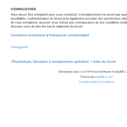
S’ENREGISTRER
Vous devez être enregistré pour vous connecter. L’enregistrement ne prend que q
possibilités. L’administrateur du forum peut également accorder des permissions ad
de vous enregistrer, assurez-vous d’avoir pris connaissance de nos conditions d’utilisa
Assurez-vous de bien lire tout le règlement du forum.
Conditions d’utilisation
|
Politique de confidentialité
S’enregistrer
Psychologie, éducation & enseignement spécialisé
Index du forum
Développé par
phpBB
® Forum Software © phpBB L
Traduit par
phpBB-fr.com
Confidentialité
|
Conditions