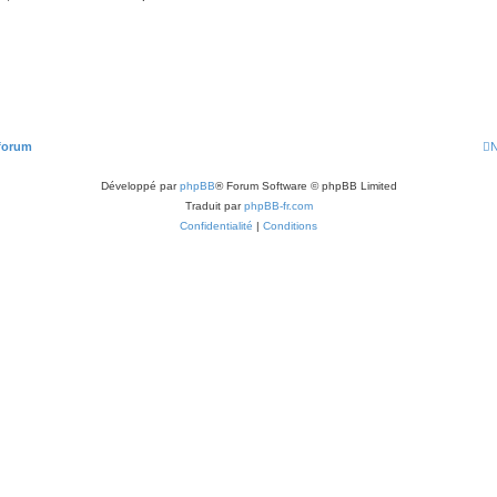
 forum
N
Développé par
phpBB
® Forum Software © phpBB Limited
Traduit par
phpBB-fr.com
Confidentialité
|
Conditions