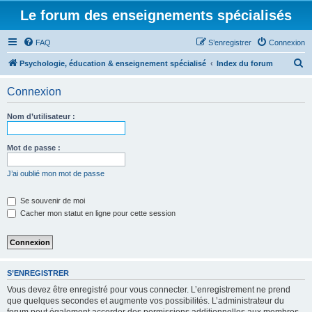
Le forum des enseignements spécialisés
FAQ
S’enregistrer
Connexion
R
Psychologie, éducation & enseignement spécialisé
Index du forum
e
Connexion
c
h
Nom d’utilisateur :
e
r
Mot de passe :
c
J’ai oublié mon mot de passe
h
e
Se souvenir de moi
Cacher mon statut en ligne pour cette session
r
S’ENREGISTRER
Vous devez être enregistré pour vous connecter. L’enregistrement ne prend
que quelques secondes et augmente vos possibilités. L’administrateur du
forum peut également accorder des permissions additionnelles aux membres