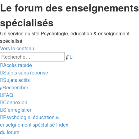
Le forum des enseignements
spécialisés
Un service du site Psychologie, éducation & enseignement
spécialisé
Vers le contenu
Recherche
Rechercher
avancée
Accès rapide
Sujets sans réponse
Sujets actifs
Rechercher
FAQ
Connexion
S’enregistrer
Psychologie, éducation &
enseignement spécialisé
Index
du forum