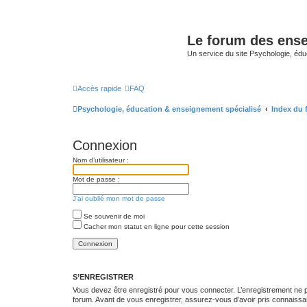
Le forum des ense
Un service du site Psychologie, édu
Accès rapide
FAQ
Psychologie, éducation & enseignement spécialisé
Index du
Connexion
Nom d’utilisateur :
Mot de passe :
J’ai oublié mon mot de passe
Se souvenir de moi
Cacher mon statut en ligne pour cette session
S’ENREGISTRER
Vous devez être enregistré pour vous connecter. L’enregistrement ne
forum. Avant de vous enregistrer, assurez-vous d’avoir pris connaissance