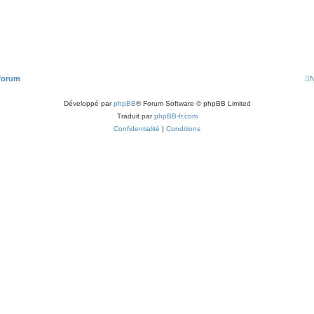
 forum
N
Développé par
phpBB
® Forum Software © phpBB Limited
Traduit par
phpBB-fr.com
Confidentialité
|
Conditions