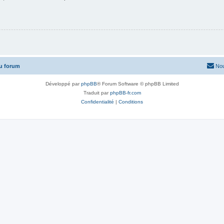
u forum
Nou
Développé par
phpBB
® Forum Software © phpBB Limited
Traduit par
phpBB-fr.com
Confidentialité
|
Conditions