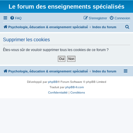
Le forum des enseignements spécialisés
FAQ
S’enregistrer
Connexion
R
Psychologie, éducation & enseignement spécialisé
Index du forum
e
Supprimer les cookies
c
h
Êtes-vous sûr de vouloir supprimer tous les cookies de ce forum ?
e
r
c
Psychologie, éducation & enseignement spécialisé
Index du forum
h
Développé par
phpBB
® Forum Software © phpBB Limited
e
Traduit par
phpBB-fr.com
r
Confidentialité
|
Conditions