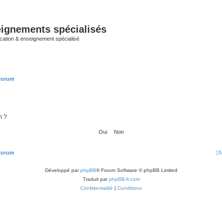
ignements spécialisés
cation & enseignement spécialisé
 forum
m ?
 forum
N
Développé par
phpBB
® Forum Software © phpBB Limited
Traduit par
phpBB-fr.com
Confidentialité
|
Conditions