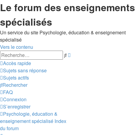
Le forum des enseignements
spécialisés
Un service du site Psychologie, éducation & enseignement
spécialisé
Vers le contenu
Recherche
Rechercher
avancée
Accès rapide
Sujets sans réponse
Sujets actifs
Rechercher
FAQ
Connexion
S’enregistrer
Psychologie, éducation &
enseignement spécialisé
Index
du forum