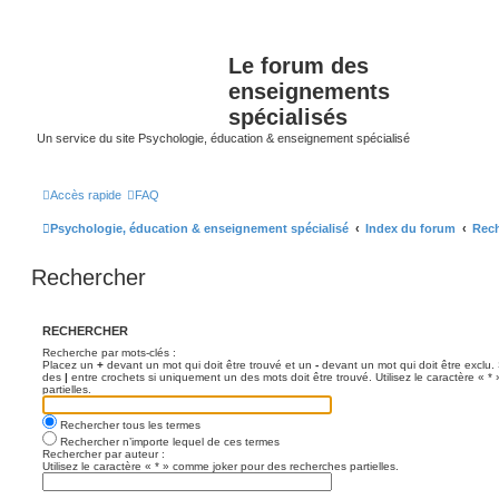
Le forum des
enseignements
spécialisés
Un service du site Psychologie, éducation & enseignement spécialisé
Accès rapide
FAQ
Psychologie, éducation & enseignement spécialisé
Index du forum
Rech
Rechercher
RECHERCHER
Recherche par mots-clés :
Placez un
+
devant un mot qui doit être trouvé et un
-
devant un mot qui doit être exclu.
des
|
entre crochets si uniquement un des mots doit être trouvé. Utilisez le caractère « 
partielles.
Rechercher tous les termes
Rechercher n’importe lequel de ces termes
Rechercher par auteur :
Utilisez le caractère « * » comme joker pour des recherches partielles.