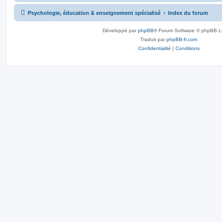
Psychologie, éducation & enseignement spécialisé
Index du forum
Développé par
phpBB
® Forum Software © phpBB L
Traduit par
phpBB-fr.com
Confidentialité
|
Conditions