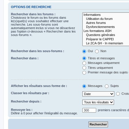
OPTIONS DE RECHERCHE
Rechercher dans les forums :
Choisissez le forum ou les forums dans
le(s)quel(s) vous souhaitez effectuer une
recherche. Les sous-forums sont
automatiquement inclus si vous ne désactivez
pas l’option ci-dessous « Rechercher dans les
sous-forums ».
Rechercher dans les sous-forums :
Oui
Non
Rechercher dans :
Titres et messages
Messages uniquement
Titres uniquement
Premier message des sujets
Afficher les résultats sous forme de :
Messages
Sujets
Classer les résultats par :
Crois
Rechercher depuis :
Renvoyer les :
premiers caractères 
Définir à 0 pour afficher l’intégralité du message.