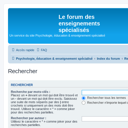
Le forum des
enseignements
spécialisés
Un service du site Psychologie, éducation & enseignement spécialisé
Accès rapide
FAQ
Psychologie, éducation & enseignement spécialisé
Index du forum
Re
Rechercher
RECHERCHER
Recherche par mots-clés :
Placez un
+
devant un mot qui doit être trouvé et
Rechercher tous les termes
un
-
devant un mot qui doit être exclu. Saisissez
une suite de mots séparés par des
|
entre
Rechercher n’importe lequel 
crochets si uniquement un des mots doit être
trouvé. Utilisez le caractère « * » comme joker
pour des recherches partielles.
Rechercher par auteur :
Utilisez le caractère « * » comme joker pour des
recherches partielles.