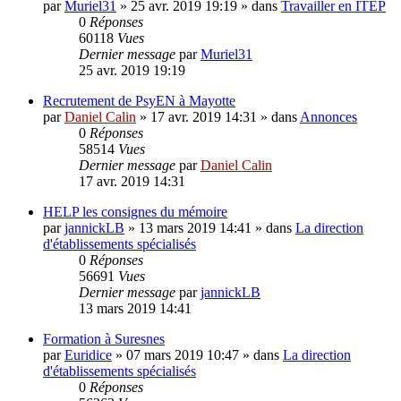
par
Muriel31
»
25 avr. 2019 19:19
» dans
Travailler en ITEP
0
Réponses
60118
Vues
Dernier message
par
Muriel31
25 avr. 2019 19:19
Recrutement de PsyEN à Mayotte
par
Daniel Calin
»
17 avr. 2019 14:31
» dans
Annonces
0
Réponses
58514
Vues
Dernier message
par
Daniel Calin
17 avr. 2019 14:31
HELP les consignes du mémoire
par
jannickLB
»
13 mars 2019 14:41
» dans
La direction
d'établissements spécialisés
0
Réponses
56691
Vues
Dernier message
par
jannickLB
13 mars 2019 14:41
Formation à Suresnes
par
Euridice
»
07 mars 2019 10:47
» dans
La direction
d'établissements spécialisés
0
Réponses