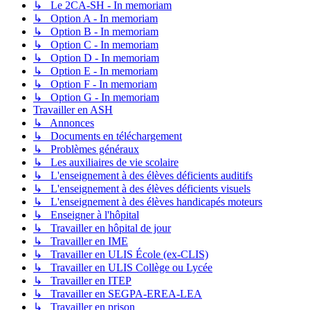
↳ Le 2CA-SH - In memoriam
↳ Option A - In memoriam
↳ Option B - In memoriam
↳ Option C - In memoriam
↳ Option D - In memoriam
↳ Option E - In memoriam
↳ Option F - In memoriam
↳ Option G - In memoriam
Travailler en ASH
↳ Annonces
↳ Documents en téléchargement
↳ Problèmes généraux
↳ Les auxiliaires de vie scolaire
↳ L'enseignement à des élèves déficients auditifs
↳ L'enseignement à des élèves déficients visuels
↳ L'enseignement à des élèves handicapés moteurs
↳ Enseigner à l'hôpital
↳ Travailler en hôpital de jour
↳ Travailler en IME
↳ Travailler en ULIS École (ex-CLIS)
↳ Travailler en ULIS Collège ou Lycée
↳ Travailler en ITEP
↳ Travailler en SEGPA-EREA-LEA
↳ Travailler en prison