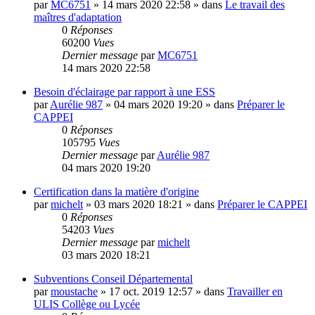
par
MC6751
»
14 mars 2020 22:58
» dans
Le travail des
maîtres d'adaptation
0
Réponses
60200
Vues
Dernier message
par
MC6751
14 mars 2020 22:58
Besoin d'éclairage par rapport à une ESS
par
Aurélie 987
»
04 mars 2020 19:20
» dans
Préparer le
CAPPEI
0
Réponses
105795
Vues
Dernier message
par
Aurélie 987
04 mars 2020 19:20
Certification dans la matière d'origine
par
michelt
»
03 mars 2020 18:21
» dans
Préparer le CAPPEI
0
Réponses
54203
Vues
Dernier message
par
michelt
03 mars 2020 18:21
Subventions Conseil Départemental
par
moustache
»
17 oct. 2019 12:57
» dans
Travailler en
ULIS Collège ou Lycée