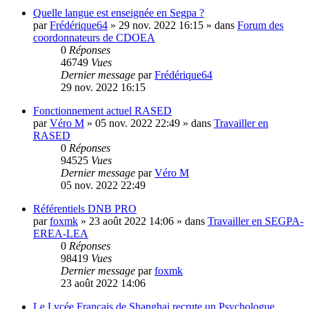
Quelle langue est enseignée en Segpa ?
par
Frédérique64
»
29 nov. 2022 16:15
» dans
Forum des
coordonnateurs de CDOEA
0
Réponses
46749
Vues
Dernier message
par
Frédérique64
29 nov. 2022 16:15
Fonctionnement actuel RASED
par
Véro M
»
05 nov. 2022 22:49
» dans
Travailler en
RASED
0
Réponses
94525
Vues
Dernier message
par
Véro M
05 nov. 2022 22:49
Référentiels DNB PRO
par
foxmk
»
23 août 2022 14:06
» dans
Travailler en SEGPA-
EREA-LEA
0
Réponses
98419
Vues
Dernier message
par
foxmk
23 août 2022 14:06
Le Lycée Français de Shanghai recrute un Psychologue