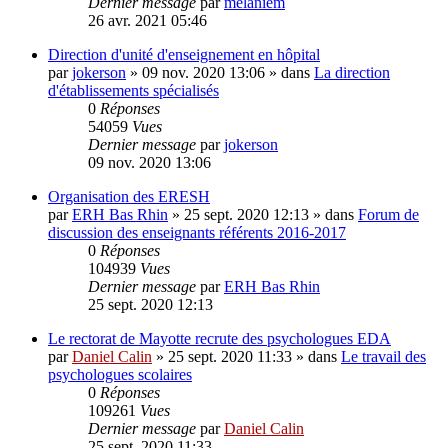
Dernier message
par
melaniem
26 avr. 2021 05:46
Direction d'unité d'enseignement en hôpital
par
jokerson
»
09 nov. 2020 13:06
» dans
La direction
d'établissements spécialisés
0
Réponses
54059
Vues
Dernier message
par
jokerson
09 nov. 2020 13:06
Organisation des ERESH
par
ERH Bas Rhin
»
25 sept. 2020 12:13
» dans
Forum de
discussion des enseignants référents 2016-2017
0
Réponses
104939
Vues
Dernier message
par
ERH Bas Rhin
25 sept. 2020 12:13
Le rectorat de Mayotte recrute des psychologues EDA
par
Daniel Calin
»
25 sept. 2020 11:33
» dans
Le travail des
psychologues scolaires
0
Réponses
109261
Vues
Dernier message
par
Daniel Calin
25 sept. 2020 11:33