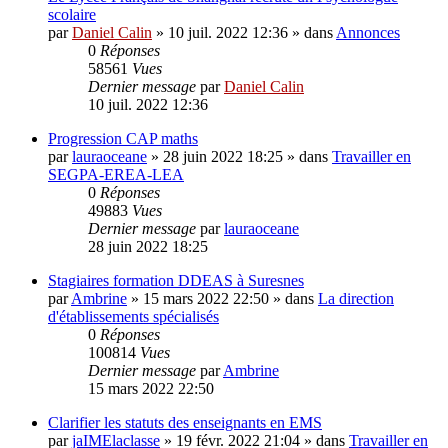
scolaire
par
Daniel Calin
»
10 juil. 2022 12:36
» dans
Annonces
0
Réponses
58561
Vues
Dernier message
par
Daniel Calin
10 juil. 2022 12:36
Progression CAP maths
par
lauraoceane
»
28 juin 2022 18:25
» dans
Travailler en
SEGPA-EREA-LEA
0
Réponses
49883
Vues
Dernier message
par
lauraoceane
28 juin 2022 18:25
Stagiaires formation DDEAS à Suresnes
par
Ambrine
»
15 mars 2022 22:50
» dans
La direction
d'établissements spécialisés
0
Réponses
100814
Vues
Dernier message
par
Ambrine
15 mars 2022 22:50
Clarifier les statuts des enseignants en EMS
par
jaIMElaclasse
»
19 févr. 2022 21:04
» dans
Travailler en