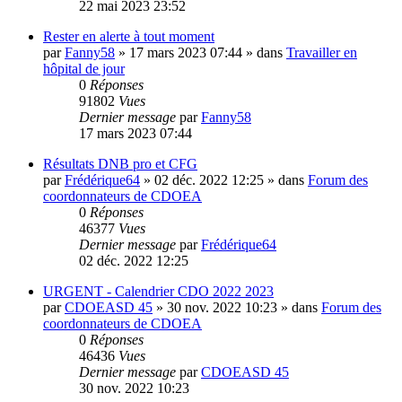
22 mai 2023 23:52
Rester en alerte à tout moment
par
Fanny58
»
17 mars 2023 07:44
» dans
Travailler en
hôpital de jour
0
Réponses
91802
Vues
Dernier message
par
Fanny58
17 mars 2023 07:44
Résultats DNB pro et CFG
par
Frédérique64
»
02 déc. 2022 12:25
» dans
Forum des
coordonnateurs de CDOEA
0
Réponses
46377
Vues
Dernier message
par
Frédérique64
02 déc. 2022 12:25
URGENT - Calendrier CDO 2022 2023
par
CDOEASD 45
»
30 nov. 2022 10:23
» dans
Forum des
coordonnateurs de CDOEA
0
Réponses
46436
Vues
Dernier message
par
CDOEASD 45
30 nov. 2022 10:23