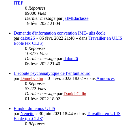
ITEP
0
Réponses
99000
Vues
Dernier message
par
jaIMElaclasse
19 févr. 2022 21:04
Demande d'information convention IME- ulis école
par
dalou26
»
06 févr. 2022 21:40
» dans
Travailler en ULIS
École (ex-CLIS)
0
Réponses
108777
Vues
Dernier message
par
dalou26
06 févr. 2022 21:40
L’écoute psychanalytique de l’enfant sourd
par
Daniel Calin
»
01 févr. 2022 18:02
» dans
Annonces
0
Réponses
53272
Vues
Dernier message
par
Daniel Calin
01 févr. 2022 18:02
Emploi du temps ULIS
par
Nenette
»
30 juin 2021 18:44
» dans
Travailler en ULIS
École (ex-CLIS)
0
Réponses