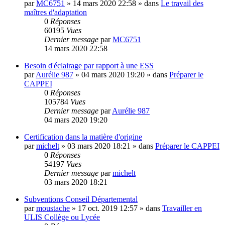
par
MC6751
»
14 mars 2020 22:58
» dans
Le travail des
maîtres d'adaptation
0
Réponses
60195
Vues
Dernier message
par
MC6751
14 mars 2020 22:58
Besoin d'éclairage par rapport à une ESS
par
Aurélie 987
»
04 mars 2020 19:20
» dans
Préparer le
CAPPEI
0
Réponses
105784
Vues
Dernier message
par
Aurélie 987
04 mars 2020 19:20
Certification dans la matière d'origine
par
michelt
»
03 mars 2020 18:21
» dans
Préparer le CAPPEI
0
Réponses
54197
Vues
Dernier message
par
michelt
03 mars 2020 18:21
Subventions Conseil Départemental
par
moustache
»
17 oct. 2019 12:57
» dans
Travailler en
ULIS Collège ou Lycée