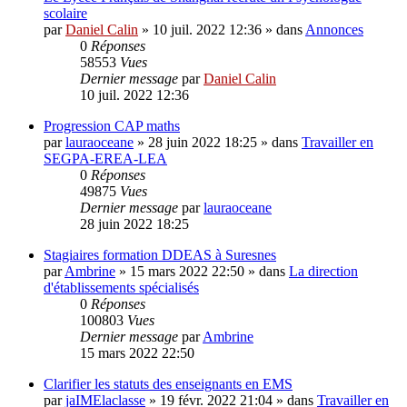
scolaire
par
Daniel Calin
»
10 juil. 2022 12:36
» dans
Annonces
0
Réponses
58553
Vues
Dernier message
par
Daniel Calin
10 juil. 2022 12:36
Progression CAP maths
par
lauraoceane
»
28 juin 2022 18:25
» dans
Travailler en
SEGPA-EREA-LEA
0
Réponses
49875
Vues
Dernier message
par
lauraoceane
28 juin 2022 18:25
Stagiaires formation DDEAS à Suresnes
par
Ambrine
»
15 mars 2022 22:50
» dans
La direction
d'établissements spécialisés
0
Réponses
100803
Vues
Dernier message
par
Ambrine
15 mars 2022 22:50
Clarifier les statuts des enseignants en EMS
par
jaIMElaclasse
»
19 févr. 2022 21:04
» dans
Travailler en