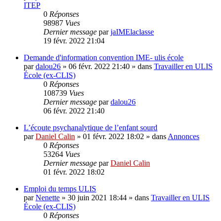
ITEP
0
Réponses
98987
Vues
Dernier message
par
jaIMElaclasse
19 févr. 2022 21:04
Demande d'information convention IME- ulis école
par
dalou26
»
06 févr. 2022 21:40
» dans
Travailler en ULIS
École (ex-CLIS)
0
Réponses
108739
Vues
Dernier message
par
dalou26
06 févr. 2022 21:40
L’écoute psychanalytique de l’enfant sourd
par
Daniel Calin
»
01 févr. 2022 18:02
» dans
Annonces
0
Réponses
53264
Vues
Dernier message
par
Daniel Calin
01 févr. 2022 18:02
Emploi du temps ULIS
par
Nenette
»
30 juin 2021 18:44
» dans
Travailler en ULIS
École (ex-CLIS)
0
Réponses