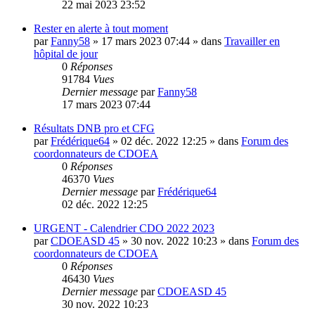
22 mai 2023 23:52
Rester en alerte à tout moment
par
Fanny58
»
17 mars 2023 07:44
» dans
Travailler en
hôpital de jour
0
Réponses
91784
Vues
Dernier message
par
Fanny58
17 mars 2023 07:44
Résultats DNB pro et CFG
par
Frédérique64
»
02 déc. 2022 12:25
» dans
Forum des
coordonnateurs de CDOEA
0
Réponses
46370
Vues
Dernier message
par
Frédérique64
02 déc. 2022 12:25
URGENT - Calendrier CDO 2022 2023
par
CDOEASD 45
»
30 nov. 2022 10:23
» dans
Forum des
coordonnateurs de CDOEA
0
Réponses
46430
Vues
Dernier message
par
CDOEASD 45
30 nov. 2022 10:23