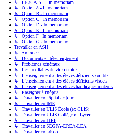
↳ Le 2CA-SH - In memoriam
↳ Option A - In memoriam
↳ Option B - In memoriam
↳ Option C - In memoriam
↳ Option D - In memoriam
↳ Option E - In memoriam
↳ Option F - In memoriam
↳ Option G - In memoriam
Travailler en ASH
↳ Annonces
↳ Documents en téléchargement
↳ Problèmes généraux
↳ Les auxiliaires de vie scolaire
↳ L'enseignement à des élèves déficients auditifs
↳ L'enseignement à des élèves déficients visuels
↳ L'enseignement à des élèves handicapés moteurs
↳ Enseigner à l'hôpital
↳ Travailler en hôpital de jour
↳ Travailler en IME
↳ Travailler en ULIS École (ex-CLIS)
↳ Travailler en ULIS Collège ou Lycée
↳ Travailler en ITEP
↳ Travailler en SEGPA-EREA-LEA
↳ Travailler en prison