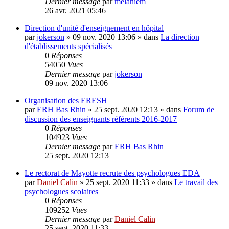
Dernier message
par
melaniem
26 avr. 2021 05:46
Direction d'unité d'enseignement en hôpital
par
jokerson
»
09 nov. 2020 13:06
» dans
La direction
d'établissements spécialisés
0
Réponses
54050
Vues
Dernier message
par
jokerson
09 nov. 2020 13:06
Organisation des ERESH
par
ERH Bas Rhin
»
25 sept. 2020 12:13
» dans
Forum de
discussion des enseignants référents 2016-2017
0
Réponses
104923
Vues
Dernier message
par
ERH Bas Rhin
25 sept. 2020 12:13
Le rectorat de Mayotte recrute des psychologues EDA
par
Daniel Calin
»
25 sept. 2020 11:33
» dans
Le travail des
psychologues scolaires
0
Réponses
109252
Vues
Dernier message
par
Daniel Calin
25 sept. 2020 11:33