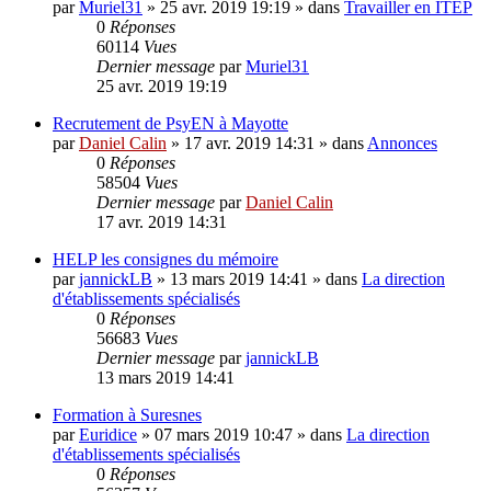
par
Muriel31
»
25 avr. 2019 19:19
» dans
Travailler en ITEP
0
Réponses
60114
Vues
Dernier message
par
Muriel31
25 avr. 2019 19:19
Recrutement de PsyEN à Mayotte
par
Daniel Calin
»
17 avr. 2019 14:31
» dans
Annonces
0
Réponses
58504
Vues
Dernier message
par
Daniel Calin
17 avr. 2019 14:31
HELP les consignes du mémoire
par
jannickLB
»
13 mars 2019 14:41
» dans
La direction
d'établissements spécialisés
0
Réponses
56683
Vues
Dernier message
par
jannickLB
13 mars 2019 14:41
Formation à Suresnes
par
Euridice
»
07 mars 2019 10:47
» dans
La direction
d'établissements spécialisés
0
Réponses