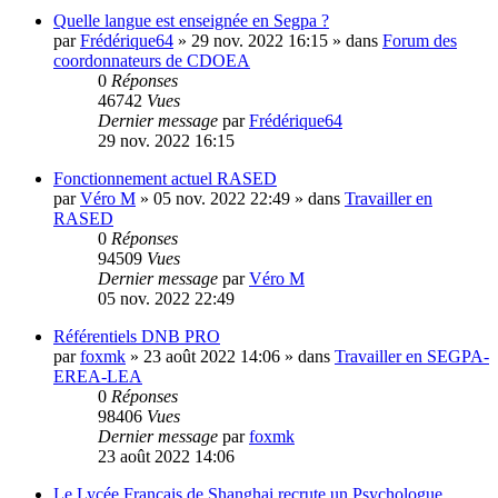
Quelle langue est enseignée en Segpa ?
par
Frédérique64
»
29 nov. 2022 16:15
» dans
Forum des
coordonnateurs de CDOEA
0
Réponses
46742
Vues
Dernier message
par
Frédérique64
29 nov. 2022 16:15
Fonctionnement actuel RASED
par
Véro M
»
05 nov. 2022 22:49
» dans
Travailler en
RASED
0
Réponses
94509
Vues
Dernier message
par
Véro M
05 nov. 2022 22:49
Référentiels DNB PRO
par
foxmk
»
23 août 2022 14:06
» dans
Travailler en SEGPA-
EREA-LEA
0
Réponses
98406
Vues
Dernier message
par
foxmk
23 août 2022 14:06
Le Lycée Français de Shanghai recrute un Psychologue