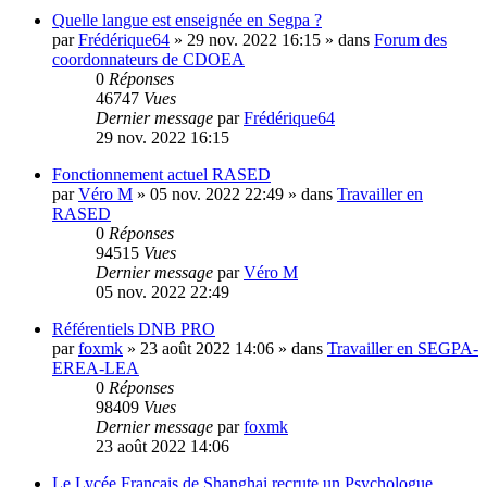
Quelle langue est enseignée en Segpa ?
par
Frédérique64
»
29 nov. 2022 16:15
» dans
Forum des
coordonnateurs de CDOEA
0
Réponses
46747
Vues
Dernier message
par
Frédérique64
29 nov. 2022 16:15
Fonctionnement actuel RASED
par
Véro M
»
05 nov. 2022 22:49
» dans
Travailler en
RASED
0
Réponses
94515
Vues
Dernier message
par
Véro M
05 nov. 2022 22:49
Référentiels DNB PRO
par
foxmk
»
23 août 2022 14:06
» dans
Travailler en SEGPA-
EREA-LEA
0
Réponses
98409
Vues
Dernier message
par
foxmk
23 août 2022 14:06
Le Lycée Français de Shanghai recrute un Psychologue