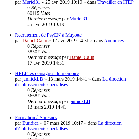
par
Muriel31
»
25 avr. 2019 19:19
» dans
Travailler en ITEP
0
Réponses
60115
Vues
Dernier message
par
Muriel31
25 avr. 2019 19:19
Recrutement de PsyEN à Mayotte
par
Daniel Calin
»
17 avr. 2019 14:31
» dans
Annonces
0
Réponses
58507
Vues
Dernier message
par
Daniel Calin
17 avr. 2019 14:31
HELP les consignes du mémoire
par
jannickLB
»
13 mars 2019 14:41
» dans
La direction
d'établissements spécialisés
0
Réponses
56687
Vues
Dernier message
par
jannickLB
13 mars 2019 14:41
Formation à Suresnes
par
Euridice
»
07 mars 2019 10:47
» dans
La direction
d'établissements spécialisés
0
Réponses