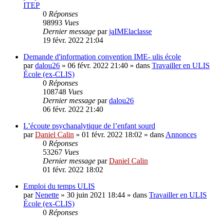
ITEP
0
Réponses
98993
Vues
Dernier message
par
jaIMElaclasse
19 févr. 2022 21:04
Demande d'information convention IME- ulis école
par
dalou26
»
06 févr. 2022 21:40
» dans
Travailler en ULIS
École (ex-CLIS)
0
Réponses
108748
Vues
Dernier message
par
dalou26
06 févr. 2022 21:40
L’écoute psychanalytique de l’enfant sourd
par
Daniel Calin
»
01 févr. 2022 18:02
» dans
Annonces
0
Réponses
53267
Vues
Dernier message
par
Daniel Calin
01 févr. 2022 18:02
Emploi du temps ULIS
par
Nenette
»
30 juin 2021 18:44
» dans
Travailler en ULIS
École (ex-CLIS)
0
Réponses