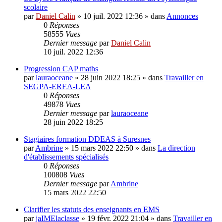
scolaire
par
Daniel Calin
»
10 juil. 2022 12:36
» dans
Annonces
0
Réponses
58555
Vues
Dernier message
par
Daniel Calin
10 juil. 2022 12:36
Progression CAP maths
par
lauraoceane
»
28 juin 2022 18:25
» dans
Travailler en
SEGPA-EREA-LEA
0
Réponses
49878
Vues
Dernier message
par
lauraoceane
28 juin 2022 18:25
Stagiaires formation DDEAS à Suresnes
par
Ambrine
»
15 mars 2022 22:50
» dans
La direction
d'établissements spécialisés
0
Réponses
100808
Vues
Dernier message
par
Ambrine
15 mars 2022 22:50
Clarifier les statuts des enseignants en EMS
par
jaIMElaclasse
»
19 févr. 2022 21:04
» dans
Travailler en