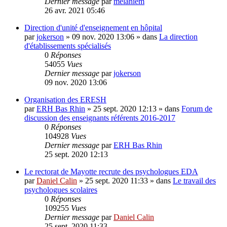
Dernier message
par
melaniem
26 avr. 2021 05:46
Direction d'unité d'enseignement en hôpital
par
jokerson
»
09 nov. 2020 13:06
» dans
La direction
d'établissements spécialisés
0
Réponses
54055
Vues
Dernier message
par
jokerson
09 nov. 2020 13:06
Organisation des ERESH
par
ERH Bas Rhin
»
25 sept. 2020 12:13
» dans
Forum de
discussion des enseignants référents 2016-2017
0
Réponses
104928
Vues
Dernier message
par
ERH Bas Rhin
25 sept. 2020 12:13
Le rectorat de Mayotte recrute des psychologues EDA
par
Daniel Calin
»
25 sept. 2020 11:33
» dans
Le travail des
psychologues scolaires
0
Réponses
109255
Vues
Dernier message
par
Daniel Calin
25 sept. 2020 11:33