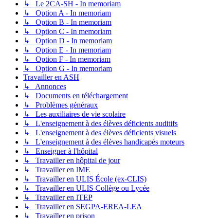
↳ Le 2CA-SH - In memoriam
↳ Option A - In memoriam
↳ Option B - In memoriam
↳ Option C - In memoriam
↳ Option D - In memoriam
↳ Option E - In memoriam
↳ Option F - In memoriam
↳ Option G - In memoriam
Travailler en ASH
↳ Annonces
↳ Documents en téléchargement
↳ Problèmes généraux
↳ Les auxiliaires de vie scolaire
↳ L'enseignement à des élèves déficients auditifs
↳ L'enseignement à des élèves déficients visuels
↳ L'enseignement à des élèves handicapés moteurs
↳ Enseigner à l'hôpital
↳ Travailler en hôpital de jour
↳ Travailler en IME
↳ Travailler en ULIS École (ex-CLIS)
↳ Travailler en ULIS Collège ou Lycée
↳ Travailler en ITEP
↳ Travailler en SEGPA-EREA-LEA
↳ Travailler en prison