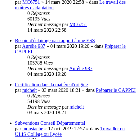
par
MC6751
»
14 mars 2020 22:58
» dans
Le travail des
maîtres d'adaptation
0
Réponses
60195
Vues
Dernier message
par
MC6751
14 mars 2020 22:58
Besoin d'éclairage par rapport à une ESS
par
Aurélie 987
»
04 mars 2020 19:20
» dans
Préparer le
CAPPEI
0
Réponses
105788
Vues
Dernier message
par
Aurélie 987
04 mars 2020 19:20
Certification dans la matière d'origine
par
michelt
»
03 mars 2020 18:21
» dans
Préparer le CAPPEI
0
Réponses
54198
Vues
Dernier message
par
michelt
03 mars 2020 18:21
Subventions Conseil Départemental
par
moustache
»
17 oct. 2019 12:57
» dans
Travailler en
ULIS Collège ou Lycée