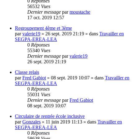
0
Réponses
56532
Vues
Dernier message
par
moustache
17 oct. 2019 12:57
Regroupement 4ème et 3ème
par
valerie19
»
26 sept. 2019 21:19
» dans
Travailler en
SEGPA-EREA-LEA
0
Réponses
55340
Vues
Dernier message
par
valerie19
26 sept. 2019 21:19
Classe relais
par
Fred Gabiot
»
08 sept. 2019 10:07
» dans
Travailler en
SEGPA-EREA-LEA
0
Réponses
55031
Vues
Dernier message
par
Fred Gabiot
08 sept. 2019 10:07
Circulaire de rentrée école inclusive
par
Gonzales
»
11 juin 2019 11:13
» dans
Travailler en
SEGPA-EREA-LEA
0
Réponses
58638
Vues