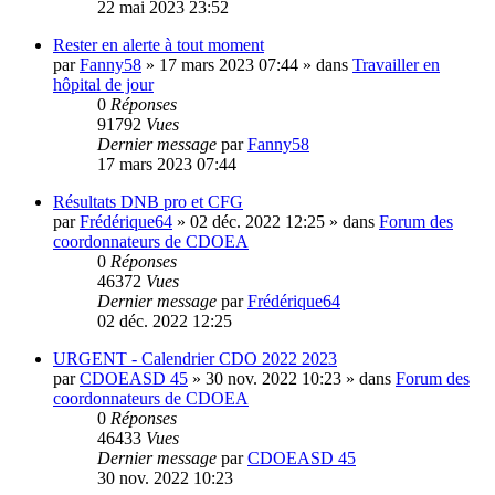
22 mai 2023 23:52
Rester en alerte à tout moment
par
Fanny58
»
17 mars 2023 07:44
» dans
Travailler en
hôpital de jour
0
Réponses
91792
Vues
Dernier message
par
Fanny58
17 mars 2023 07:44
Résultats DNB pro et CFG
par
Frédérique64
»
02 déc. 2022 12:25
» dans
Forum des
coordonnateurs de CDOEA
0
Réponses
46372
Vues
Dernier message
par
Frédérique64
02 déc. 2022 12:25
URGENT - Calendrier CDO 2022 2023
par
CDOEASD 45
»
30 nov. 2022 10:23
» dans
Forum des
coordonnateurs de CDOEA
0
Réponses
46433
Vues
Dernier message
par
CDOEASD 45
30 nov. 2022 10:23