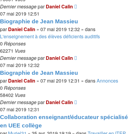
Dernier message
par
Daniel Calin
07 mai 2019 12:51
Biographie de Jean Massieu
par
Daniel Calin
»
07 mai 2019 12:32
» dans
L'enseignement à des élèves déficients auditifs
0
Réponses
62271
Vues
Dernier message
par
Daniel Calin
07 mai 2019 12:32
Biographie de Jean Massieu
par
Daniel Calin
»
07 mai 2019 12:31
» dans
Annonces
0
Réponses
58402
Vues
Dernier message
par
Daniel Calin
07 mai 2019 12:31
Collaboration enseignant/éducateur spécialisé
en UEE collège
par
Muriel31
»
25 avr. 2019 19:19
» dans
Travailler en ITEP