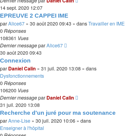
Dernier message
par
Daniel Calin
14 sept. 2020 12:07
EPREUVE 2 CAPPEI IME
par
Alice67
»
30 août 2020 09:43
» dans
Travailler en IME
0
Réponses
108361
Vues
Dernier message
par
Alice67
30 août 2020 09:43
Connexion
par
Daniel Calin
»
31 juil. 2020 13:08
» dans
Dysfonctionnements
0
Réponses
106200
Vues
Dernier message
par
Daniel Calin
31 juil. 2020 13:08
Recherche d'un juré pour ma soutenance
par
Anne-Lise
»
30 juil. 2020 10:06
» dans
Enseigner à l'hôpital
0
Réponses