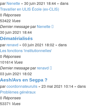
par
Nenette
»
30 juin 2021 18:44
» dans
Travailler en ULIS École (ex-CLIS)
0
Réponses
53422
Vues
Dernier message
par
Nenette
30 juin 2021 18:44
Dématérialisés
par
renavd
»
03 juin 2021 18:02
» dans
Les fonctions 'institutionnelles'
0
Réponses
101614
Vues
Dernier message
par
renavd
03 juin 2021 18:02
Aesh/Avs en Segpa ?
par
coordonnateurulis
»
23 mai 2021 10:14
» dans
Problèmes généraux
0
Réponses
53371
Vues