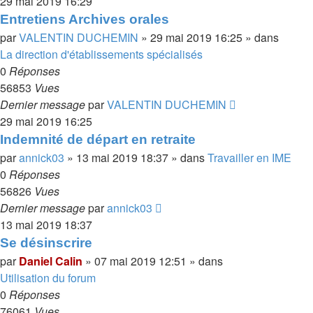
29 mai 2019 16:29
Entretiens Archives orales
par
VALENTIN DUCHEMIN
»
29 mai 2019 16:25
» dans
La direction d'établissements spécialisés
0
Réponses
56853
Vues
Dernier message
par
VALENTIN DUCHEMIN
29 mai 2019 16:25
Indemnité de départ en retraite
par
annick03
»
13 mai 2019 18:37
» dans
Travailler en IME
0
Réponses
56826
Vues
Dernier message
par
annick03
13 mai 2019 18:37
Se désinscrire
par
Daniel Calin
»
07 mai 2019 12:51
» dans
Utilisation du forum
0
Réponses
76061
Vues