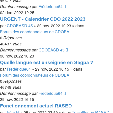
46377
Vues
Dernier message
par
Frédérique64
02 déc. 2022 12:25
URGENT - Calendrier CDO 2022 2023
par
CDOEASD 45
»
30 nov. 2022 10:23
» dans
Forum des coordonnateurs de CDOEA
0
Réponses
46437
Vues
Dernier message
par
CDOEASD 45
30 nov. 2022 10:23
Quelle langue est enseignée en Segpa ?
par
Frédérique64
»
29 nov. 2022 16:15
» dans
Forum des coordonnateurs de CDOEA
0
Réponses
46749
Vues
Dernier message
par
Frédérique64
29 nov. 2022 16:15
Fonctionnement actuel RASED
par
Véro M
»
05 nov. 2022 22:49
» dans
Travailler en RASED