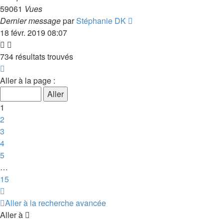
59061
Vues
Dernier message
par
Stéphanie DK
18 févr. 2019 08:07
734 résultats trouvés
Page
1
Aller à la page :
sur
15
1
2
3
4
5
…
15
Suivante
Aller à la recherche avancée
Aller à