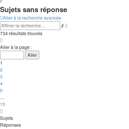
Rechercher
Sujets sans réponse
Aller à la recherche avancée
Rechercher
Recherche
avancée
734 résultats trouvés
Page
1
Aller à la page :
sur
15
1
2
3
4
5
…
15
Suivante
Sujets
Réponses