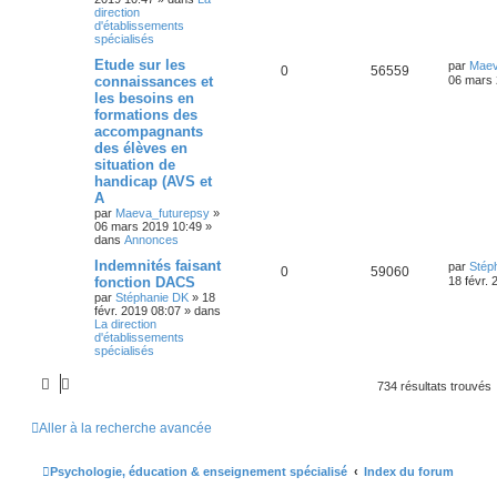
direction
d'établissements
spécialisés
Etude sur les
par
Maev
0
56559
connaissances et
06 mars 
les besoins en
formations des
accompagnants
des élèves en
situation de
handicap (AVS et
A
par
Maeva_futurepsy
»
06 mars 2019 10:49
»
dans
Annonces
Indemnités faisant
par
Stép
0
59060
fonction DACS
18 févr.
par
Stéphanie DK
»
18
févr. 2019 08:07
» dans
La direction
d'établissements
spécialisés
734 résultats trouvés
Aller à la recherche avancée
Psychologie, éducation & enseignement spécialisé
Index du forum