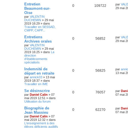
Entretien
par
VAL
0
109722
Beaumont-sur-
29 mai 2
Oise
par
VALENTIN
DUCHEMIN
»
29 mai
2019 16:29
» dans
Travailler en SESSAD,
CMPP, CAPP...
Entretiens
par
VAL
0
56852
Archives orales
29 mai 2
par
VALENTIN
DUCHEMIN
»
29 mai
2019 16:25
» dans
La
direction
d'établissements
spécialisés
Indemnité de
par
anni
0
56825
départ en retraite
13 mai 2
par
annick03
»
13 mai
2019 18:37
» dans
Travailler en IME
Se désinscrire
par
Dani
0
76057
par
Daniel Calin
»
07
07 mai 2
mai 2019 12:51
» dans
Utilisation du forum
Biographie de
par
Dani
0
62270
Jean Massieu
07 mai 2
par
Daniel Calin
»
07
mai 2019 12:32
» dans
L'enseignement à des
élèves déficients auditifs