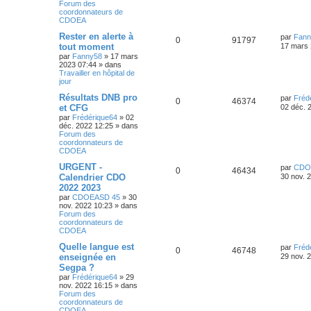
Forum des
coordonnateurs de
CDOEA
Rester en alerte à
par
Fann
0
91797
tout moment
17 mars 
par
Fanny58
»
17 mars
2023 07:44
» dans
Travailler en hôpital de
jour
Résultats DNB pro
par
Fréd
0
46374
et CFG
02 déc. 
par
Frédérique64
»
02
déc. 2022 12:25
» dans
Forum des
coordonnateurs de
CDOEA
URGENT -
par
CDO
0
46434
Calendrier CDO
30 nov. 
2022 2023
par
CDOEASD 45
»
30
nov. 2022 10:23
» dans
Forum des
coordonnateurs de
CDOEA
Quelle langue est
par
Fréd
0
46748
enseignée en
29 nov. 
Segpa ?
par
Frédérique64
»
29
nov. 2022 16:15
» dans
Forum des
coordonnateurs de
CDOEA