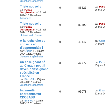
Questions générales
Triste nouvelle
par
Pasc
0
88821
par
Pascal
26 mai 2
Ourghanlian
»
26 mai
2024 15:20
» dans
Annonces
Triste nouvelle
par
Pasc
0
81890
par
Pascal
26 mai 2
Ourghanlian
»
26 mai
2024 15:19
» dans
Utilisation du forum
À la recherche de
par
Guer
0
43447
conseils et
04 mars 
d'opportunités !
par
Guerin
»
04 mars
2024 13:51
» dans
Questions générales
Un enseignant né
par
Pier
0
42772
au Canada peut-il
25 janv.
devenir enseignant
spécialisé en
France ?
par
Pierre24
»
25 janv.
2024 01:51
» dans
Questions générales
Indemnité
par
Enan
0
93078
coordonnateur
22 mai 2
CDOEASD
par
Enanou
»
22 mai
2023 23:52
» dans