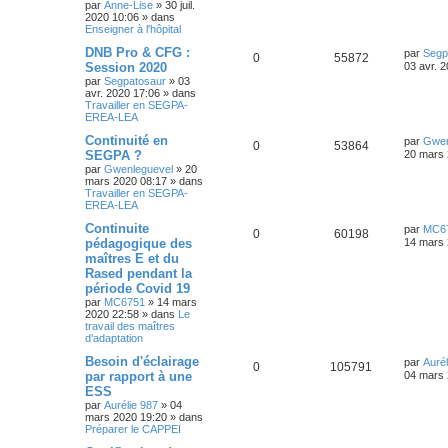
par
Anne-Lise
»
30 juil.
2020 10:06
» dans
Enseigner à l'hôpital
DNB Pro & CFG :
par
Segp
0
55872
Session 2020
03 avr. 
par
Segpatosaur
»
03
avr. 2020 17:06
» dans
Travailler en SEGPA-
EREA-LEA
Continuité en
par
Gwen
0
53864
SEGPA ?
20 mars 
par
Gwenleguevel
»
20
mars 2020 08:17
» dans
Travailler en SEGPA-
EREA-LEA
Continuite
par
MC6
0
60198
pédagogique des
14 mars 
maîtres E et du
Rased pendant la
période Covid 19
par
MC6751
»
14 mars
2020 22:58
» dans
Le
travail des maîtres
d'adaptation
Besoin d'éclairage
par
Aurél
0
105791
par rapport à une
04 mars 
ESS
par
Aurélie 987
»
04
mars 2020 19:20
» dans
Préparer le CAPPEI