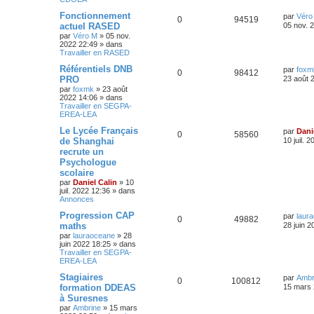
Fonctionnement
par
Véro
0
94519
actuel RASED
05 nov. 
par
Véro M
»
05 nov.
2022 22:49
» dans
Travailler en RASED
Référentiels DNB
par
foxm
0
98412
PRO
23 août 
par
foxmk
»
23 août
2022 14:06
» dans
Travailler en SEGPA-
EREA-LEA
Le Lycée Français
par
Dani
0
58560
de Shanghai
10 juil. 
recrute un
Psychologue
scolaire
par
Daniel Calin
»
10
juil. 2022 12:36
» dans
Annonces
Progression CAP
par
laur
0
49882
maths
28 juin 2
par
lauraoceane
»
28
juin 2022 18:25
» dans
Travailler en SEGPA-
EREA-LEA
Stagiaires
par
Ambr
0
100812
formation DDEAS
15 mars 
à Suresnes
par
Ambrine
»
15 mars