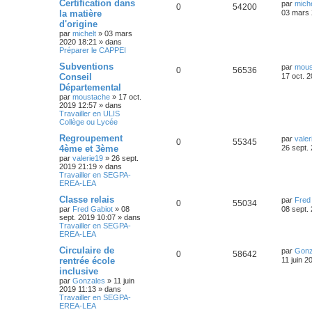
Certification dans
par
miche
0
54200
la matière
03 mars 
d'origine
par
michelt
»
03 mars
2020 18:21
» dans
Préparer le CAPPEI
Subventions
par
mous
0
56536
Conseil
17 oct. 
Départemental
par
moustache
»
17 oct.
2019 12:57
» dans
Travailler en ULIS
Collège ou Lycée
Regroupement
par
valer
0
55345
4ème et 3ème
26 sept.
par
valerie19
»
26 sept.
2019 21:19
» dans
Travailler en SEGPA-
EREA-LEA
Classe relais
par
Fred
0
55034
par
Fred Gabiot
»
08
08 sept.
sept. 2019 10:07
» dans
Travailler en SEGPA-
EREA-LEA
Circulaire de
par
Gonz
0
58642
rentrée école
11 juin 2
inclusive
par
Gonzales
»
11 juin
2019 11:13
» dans
Travailler en SEGPA-
EREA-LEA