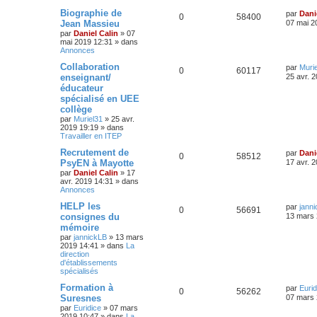
Biographie de
par
Dani
0
58400
Jean Massieu
07 mai 2
par
Daniel Calin
»
07
mai 2019 12:31
» dans
Annonces
Collaboration
par
Muri
0
60117
enseignant/
25 avr. 
éducateur
spécialisé en UEE
collège
par
Muriel31
»
25 avr.
2019 19:19
» dans
Travailler en ITEP
Recrutement de
par
Dani
0
58512
PsyEN à Mayotte
17 avr. 
par
Daniel Calin
»
17
avr. 2019 14:31
» dans
Annonces
HELP les
par
jann
0
56691
consignes du
13 mars 
mémoire
par
jannickLB
»
13 mars
2019 14:41
» dans
La
direction
d'établissements
spécialisés
Formation à
par
Eurid
0
56262
Suresnes
07 mars 
par
Euridice
»
07 mars
2019 10:47
» dans
La