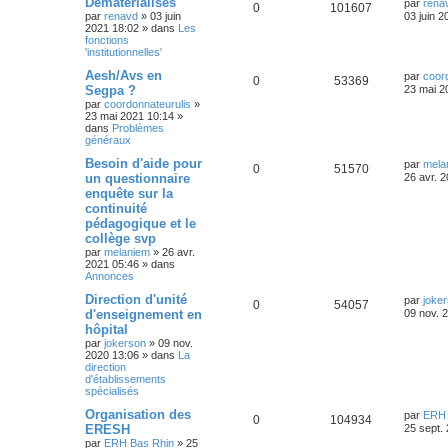
Dématérialisés
par
rena
0
101607
par
renavd
»
03 juin
03 juin 2
2021 18:02
» dans
Les
fonctions
'institutionnelles'
Aesh/Avs en
par
coor
0
53369
Segpa ?
23 mai 2
par
coordonnateurulis
»
23 mai 2021 10:14
»
dans
Problèmes
généraux
Besoin d'aide pour
par
mela
0
51570
un questionnaire
26 avr. 
enquête sur la
continuité
pédagogique et le
collège svp
par
melaniem
»
26 avr.
2021 05:46
» dans
Annonces
Direction d'unité
par
joke
0
54057
d'enseignement en
09 nov. 
hôpital
par
jokerson
»
09 nov.
2020 13:06
» dans
La
direction
d'établissements
spécialisés
Organisation des
par
ERH 
0
104934
ERESH
25 sept.
par
ERH Bas Rhin
»
25