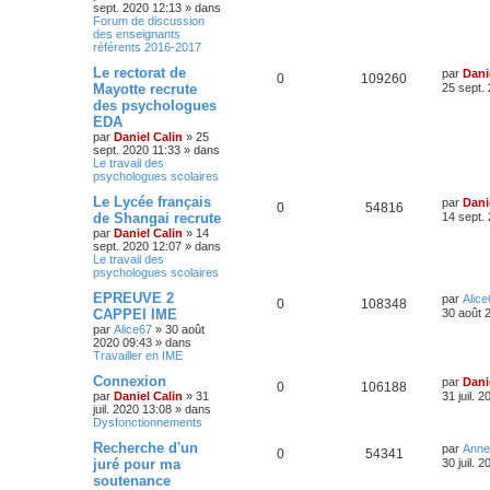
sept. 2020 12:13
» dans
Forum de discussion
des enseignants
référents 2016-2017
Le rectorat de
par
Dani
0
109260
Mayotte recrute
25 sept.
des psychologues
EDA
par
Daniel Calin
»
25
sept. 2020 11:33
» dans
Le travail des
psychologues scolaires
Le Lycée français
par
Dani
0
54816
de Shangai recrute
14 sept.
par
Daniel Calin
»
14
sept. 2020 12:07
» dans
Le travail des
psychologues scolaires
EPREUVE 2
par
Alice
0
108348
CAPPEI IME
30 août 
par
Alice67
»
30 août
2020 09:43
» dans
Travailler en IME
Connexion
par
Dani
0
106188
par
Daniel Calin
»
31
31 juil. 
juil. 2020 13:08
» dans
Dysfonctionnements
Recherche d'un
par
Anne
0
54341
juré pour ma
30 juil. 
soutenance