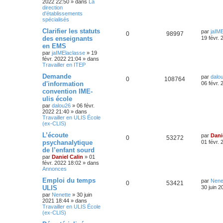
2022 22:50
» dans
La
direction
d'établissements
spécialisés
Clarifier les statuts
par
jaIM
0
98997
des enseignants
19 févr.
en EMS
par
jaIMElaclasse
»
19
févr. 2022 21:04
» dans
Travailler en ITEP
Demande
par
dalo
0
108764
d'information
06 févr.
convention IME-
ulis école
par
dalou26
»
06 févr.
2022 21:40
» dans
Travailler en ULIS École
(ex-CLIS)
L’écoute
par
Dani
0
53272
psychanalytique
01 févr.
de l’enfant sourd
par
Daniel Calin
»
01
févr. 2022 18:02
» dans
Annonces
Emploi du temps
par
Nene
0
53421
ULIS
30 juin 2
par
Nenette
»
30 juin
2021 18:44
» dans
Travailler en ULIS École
(ex-CLIS)