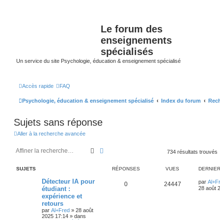
Le forum des
enseignements
spécialisés
Un service du site Psychologie, éducation & enseignement spécialisé
Accès rapide
FAQ
Psychologie, éducation & enseignement spécialisé
Index du forum
Rech
Sujets sans réponse
Aller à la recherche avancée
Rechercher
Recherche avancée
734 résultats trouvés
SUJETS
RÉPONSES
VUES
DERNIE
Détecteur IA pour
par
Al+F
0
24447
étudiant :
28 août 
expérience et
retours
par
Al+Fred
»
28 août
2025 17:14
» dans