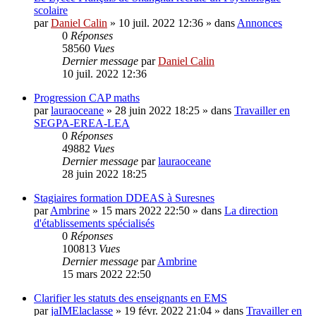
scolaire
par
Daniel Calin
»
10 juil. 2022 12:36
» dans
Annonces
0
Réponses
58560
Vues
Dernier message
par
Daniel Calin
10 juil. 2022 12:36
Progression CAP maths
par
lauraoceane
»
28 juin 2022 18:25
» dans
Travailler en
SEGPA-EREA-LEA
0
Réponses
49882
Vues
Dernier message
par
lauraoceane
28 juin 2022 18:25
Stagiaires formation DDEAS à Suresnes
par
Ambrine
»
15 mars 2022 22:50
» dans
La direction
d'établissements spécialisés
0
Réponses
100813
Vues
Dernier message
par
Ambrine
15 mars 2022 22:50
Clarifier les statuts des enseignants en EMS
par
jaIMElaclasse
»
19 févr. 2022 21:04
» dans
Travailler en