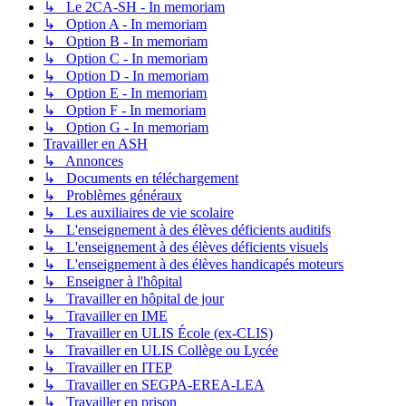
↳ Le 2CA-SH - In memoriam
↳ Option A - In memoriam
↳ Option B - In memoriam
↳ Option C - In memoriam
↳ Option D - In memoriam
↳ Option E - In memoriam
↳ Option F - In memoriam
↳ Option G - In memoriam
Travailler en ASH
↳ Annonces
↳ Documents en téléchargement
↳ Problèmes généraux
↳ Les auxiliaires de vie scolaire
↳ L'enseignement à des élèves déficients auditifs
↳ L'enseignement à des élèves déficients visuels
↳ L'enseignement à des élèves handicapés moteurs
↳ Enseigner à l'hôpital
↳ Travailler en hôpital de jour
↳ Travailler en IME
↳ Travailler en ULIS École (ex-CLIS)
↳ Travailler en ULIS Collège ou Lycée
↳ Travailler en ITEP
↳ Travailler en SEGPA-EREA-LEA
↳ Travailler en prison