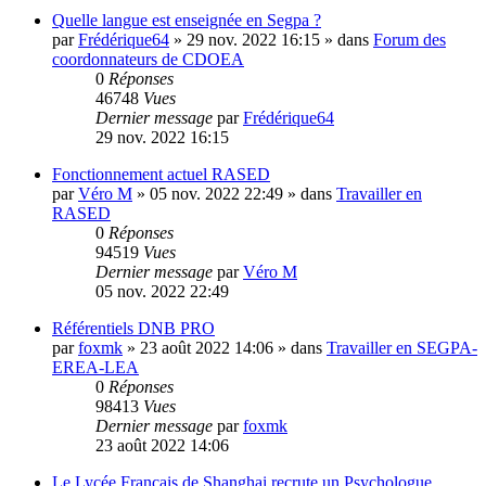
Quelle langue est enseignée en Segpa ?
par
Frédérique64
»
29 nov. 2022 16:15
» dans
Forum des
coordonnateurs de CDOEA
0
Réponses
46748
Vues
Dernier message
par
Frédérique64
29 nov. 2022 16:15
Fonctionnement actuel RASED
par
Véro M
»
05 nov. 2022 22:49
» dans
Travailler en
RASED
0
Réponses
94519
Vues
Dernier message
par
Véro M
05 nov. 2022 22:49
Référentiels DNB PRO
par
foxmk
»
23 août 2022 14:06
» dans
Travailler en SEGPA-
EREA-LEA
0
Réponses
98413
Vues
Dernier message
par
foxmk
23 août 2022 14:06
Le Lycée Français de Shanghai recrute un Psychologue