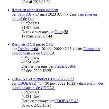
22 mai 2023 23:52
Rester en alerte à tout moment
par
Fanny58
»
17 mars 2023 07:44
» dans
Travailler en
hôpital de jour
0
Réponses
91797
Vues
Dernier message
par
Fanny58
17 mars 2023 07:44
Résultats DNB pro et CFG
par
Frédérique64
»
02 déc. 2022 12:25
» dans
Forum des
coordonnateurs de CDOEA
0
Réponses
46374
Vues
Dernier message
par
Frédérique64
02 déc. 2022 12:25
URGENT - Calendrier CDO 2022 2023
par
CDOEASD 45
»
30 nov. 2022 10:23
» dans
Forum des
coordonnateurs de CDOEA
0
Réponses
46434
Vues
Dernier message
par
CDOEASD 45
30 nov. 2022 10:23