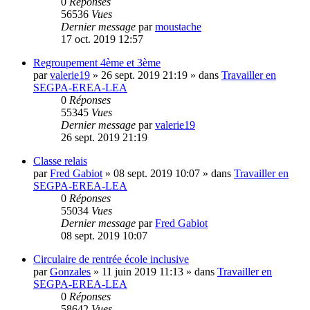
0
Réponses
56536
Vues
Dernier message
par
moustache
17 oct. 2019 12:57
Regroupement 4ème et 3ème
par
valerie19
»
26 sept. 2019 21:19
» dans
Travailler en
SEGPA-EREA-LEA
0
Réponses
55345
Vues
Dernier message
par
valerie19
26 sept. 2019 21:19
Classe relais
par
Fred Gabiot
»
08 sept. 2019 10:07
» dans
Travailler en
SEGPA-EREA-LEA
0
Réponses
55034
Vues
Dernier message
par
Fred Gabiot
08 sept. 2019 10:07
Circulaire de rentrée école inclusive
par
Gonzales
»
11 juin 2019 11:13
» dans
Travailler en
SEGPA-EREA-LEA
0
Réponses
58642
Vues