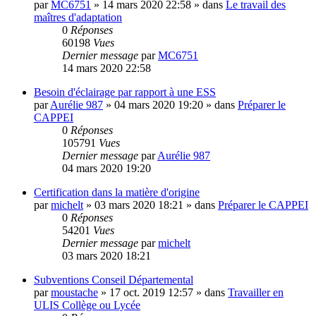
par
MC6751
»
14 mars 2020 22:58
» dans
Le travail des
maîtres d'adaptation
0
Réponses
60198
Vues
Dernier message
par
MC6751
14 mars 2020 22:58
Besoin d'éclairage par rapport à une ESS
par
Aurélie 987
»
04 mars 2020 19:20
» dans
Préparer le
CAPPEI
0
Réponses
105791
Vues
Dernier message
par
Aurélie 987
04 mars 2020 19:20
Certification dans la matière d'origine
par
michelt
»
03 mars 2020 18:21
» dans
Préparer le CAPPEI
0
Réponses
54201
Vues
Dernier message
par
michelt
03 mars 2020 18:21
Subventions Conseil Départemental
par
moustache
»
17 oct. 2019 12:57
» dans
Travailler en
ULIS Collège ou Lycée