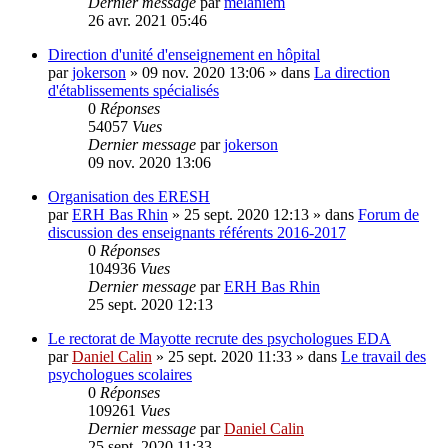
Dernier message
par
melaniem
26 avr. 2021 05:46
Direction d'unité d'enseignement en hôpital
par
jokerson
»
09 nov. 2020 13:06
» dans
La direction
d'établissements spécialisés
0
Réponses
54057
Vues
Dernier message
par
jokerson
09 nov. 2020 13:06
Organisation des ERESH
par
ERH Bas Rhin
»
25 sept. 2020 12:13
» dans
Forum de
discussion des enseignants référents 2016-2017
0
Réponses
104936
Vues
Dernier message
par
ERH Bas Rhin
25 sept. 2020 12:13
Le rectorat de Mayotte recrute des psychologues EDA
par
Daniel Calin
»
25 sept. 2020 11:33
» dans
Le travail des
psychologues scolaires
0
Réponses
109261
Vues
Dernier message
par
Daniel Calin
25 sept. 2020 11:33