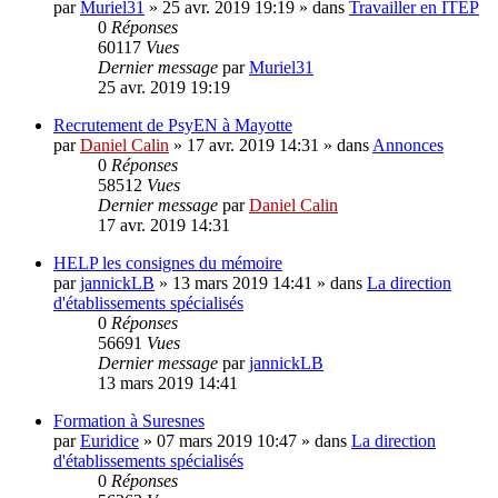
par
Muriel31
»
25 avr. 2019 19:19
» dans
Travailler en ITEP
0
Réponses
60117
Vues
Dernier message
par
Muriel31
25 avr. 2019 19:19
Recrutement de PsyEN à Mayotte
par
Daniel Calin
»
17 avr. 2019 14:31
» dans
Annonces
0
Réponses
58512
Vues
Dernier message
par
Daniel Calin
17 avr. 2019 14:31
HELP les consignes du mémoire
par
jannickLB
»
13 mars 2019 14:41
» dans
La direction
d'établissements spécialisés
0
Réponses
56691
Vues
Dernier message
par
jannickLB
13 mars 2019 14:41
Formation à Suresnes
par
Euridice
»
07 mars 2019 10:47
» dans
La direction
d'établissements spécialisés
0
Réponses