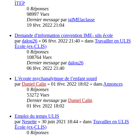
ITEP
0
Réponses
98997
Vues
Dernier message
par
jaIMElaclasse
19 févr. 2022 21:04
Demande d'information convention IME- ulis école
par
dalou26
»
06 févr. 2022 21:40
» dans
Travailler en ULIS
École (ex-CLIS)
0
Réponses
108764
Vues
Dernier message
par
dalou26
06 févr. 2022 21:40
L’écoute psychanalytique de l’enfant sourd
par
Daniel Calin
»
01 févr. 2022 18:02
» dans
Annonces
0
Réponses
53272
Vues
Dernier message
par
Daniel Calin
01 févr. 2022 18:02
Emploi du temps ULIS
par
Nenette
»
30 juin 2021 18:44
» dans
Travailler en ULIS
École (ex-CLIS)
0
Réponses