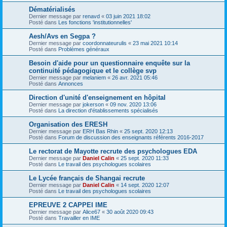
Dématérialisés
Dernier message par
renavd
«
03 juin 2021 18:02
Posté dans
Les fonctions 'institutionnelles'
Aesh/Avs en Segpa ?
Dernier message par
coordonnateurulis
«
23 mai 2021 10:14
Posté dans
Problèmes généraux
Besoin d'aide pour un questionnaire enquête sur la
continuité pédagogique et le collège svp
Dernier message par
melaniem
«
26 avr. 2021 05:46
Posté dans
Annonces
Direction d'unité d'enseignement en hôpital
Dernier message par
jokerson
«
09 nov. 2020 13:06
Posté dans
La direction d'établissements spécialisés
Organisation des ERESH
Dernier message par
ERH Bas Rhin
«
25 sept. 2020 12:13
Posté dans
Forum de discussion des enseignants référents 2016-2017
Le rectorat de Mayotte recrute des psychologues EDA
Dernier message par
Daniel Calin
«
25 sept. 2020 11:33
Posté dans
Le travail des psychologues scolaires
Le Lycée français de Shangai recrute
Dernier message par
Daniel Calin
«
14 sept. 2020 12:07
Posté dans
Le travail des psychologues scolaires
EPREUVE 2 CAPPEI IME
Dernier message par
Alice67
«
30 août 2020 09:43
Posté dans
Travailler en IME