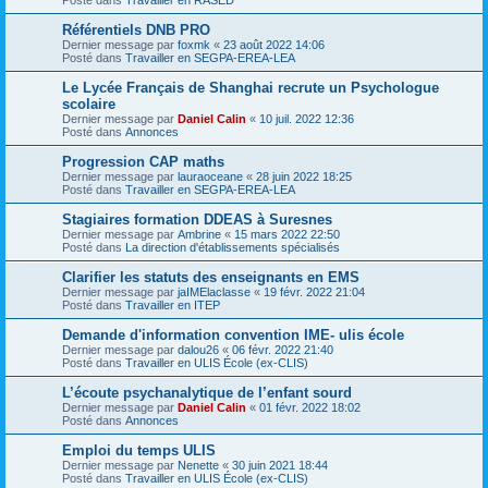
Référentiels DNB PRO
Dernier message par
foxmk
«
23 août 2022 14:06
Posté dans
Travailler en SEGPA-EREA-LEA
Le Lycée Français de Shanghai recrute un Psychologue
scolaire
Dernier message par
Daniel Calin
«
10 juil. 2022 12:36
Posté dans
Annonces
Progression CAP maths
Dernier message par
lauraoceane
«
28 juin 2022 18:25
Posté dans
Travailler en SEGPA-EREA-LEA
Stagiaires formation DDEAS à Suresnes
Dernier message par
Ambrine
«
15 mars 2022 22:50
Posté dans
La direction d'établissements spécialisés
Clarifier les statuts des enseignants en EMS
Dernier message par
jaIMElaclasse
«
19 févr. 2022 21:04
Posté dans
Travailler en ITEP
Demande d'information convention IME- ulis école
Dernier message par
dalou26
«
06 févr. 2022 21:40
Posté dans
Travailler en ULIS École (ex-CLIS)
L’écoute psychanalytique de l’enfant sourd
Dernier message par
Daniel Calin
«
01 févr. 2022 18:02
Posté dans
Annonces
Emploi du temps ULIS
Dernier message par
Nenette
«
30 juin 2021 18:44
Posté dans
Travailler en ULIS École (ex-CLIS)