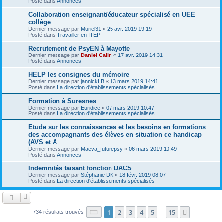
Posté dans
Annonces
Collaboration enseignant/éducateur spécialisé en UEE
collège
Dernier message par
Muriel31
«
25 avr. 2019 19:19
Posté dans
Travailler en ITEP
Recrutement de PsyEN à Mayotte
Dernier message par
Daniel Calin
«
17 avr. 2019 14:31
Posté dans
Annonces
HELP les consignes du mémoire
Dernier message par
jannickLB
«
13 mars 2019 14:41
Posté dans
La direction d'établissements spécialisés
Formation à Suresnes
Dernier message par
Euridice
«
07 mars 2019 10:47
Posté dans
La direction d'établissements spécialisés
Etude sur les connaissances et les besoins en formations
des accompagnants des élèves en situation de handicap
(AVS et A
Dernier message par
Maeva_futurepsy
«
06 mars 2019 10:49
Posté dans
Annonces
Indemnités faisant fonction DACS
Dernier message par
Stéphanie DK
«
18 févr. 2019 08:07
Posté dans
La direction d'établissements spécialisés
Page
1
sur
15
1
2
3
4
5
15
Suivante
734 résultats trouvés
…