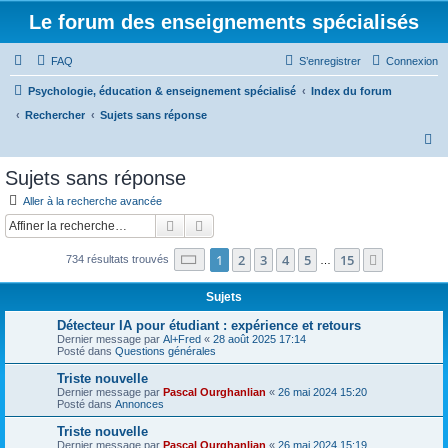
Le forum des enseignements spécialisés
FAQ
S’enregistrer
Connexion
Psychologie, éducation & enseignement spécialisé
Index du forum
Rechercher
Sujets sans réponse
R
e
Sujets sans réponse
c
Aller à la recherche avancée
h
Rechercher
Recherche avancée
e
Page
1
sur
15
1
2
3
4
5
15
Suivante
734 résultats trouvés
r
…
c
Sujets
h
Détecteur IA pour étudiant : expérience et retours
e
Dernier message par
Al+Fred
«
28 août 2025 17:14
Posté dans
Questions générales
r
Triste nouvelle
Dernier message par
Pascal Ourghanlian
«
26 mai 2024 15:20
Posté dans
Annonces
Triste nouvelle
Dernier message par
Pascal Ourghanlian
«
26 mai 2024 15:19