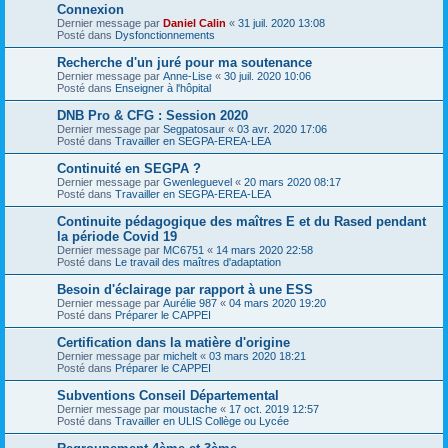
Connexion
Dernier message par
Daniel Calin
«
31 juil. 2020 13:08
Posté dans
Dysfonctionnements
Recherche d'un juré pour ma soutenance
Dernier message par
Anne-Lise
«
30 juil. 2020 10:06
Posté dans
Enseigner à l'hôpital
DNB Pro & CFG : Session 2020
Dernier message par
Segpatosaur
«
03 avr. 2020 17:06
Posté dans
Travailler en SEGPA-EREA-LEA
Continuité en SEGPA ?
Dernier message par
Gwenleguevel
«
20 mars 2020 08:17
Posté dans
Travailler en SEGPA-EREA-LEA
Continuite pédagogique des maîtres E et du Rased pendant
la période Covid 19
Dernier message par
MC6751
«
14 mars 2020 22:58
Posté dans
Le travail des maîtres d'adaptation
Besoin d'éclairage par rapport à une ESS
Dernier message par
Aurélie 987
«
04 mars 2020 19:20
Posté dans
Préparer le CAPPEI
Certification dans la matière d'origine
Dernier message par
michelt
«
03 mars 2020 18:21
Posté dans
Préparer le CAPPEI
Subventions Conseil Départemental
Dernier message par
moustache
«
17 oct. 2019 12:57
Posté dans
Travailler en ULIS Collège ou Lycée