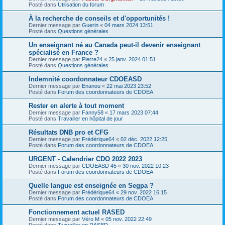
Posté dans
Utilisation du forum
À la recherche de conseils et d'opportunités !
Dernier message par
Guerin
«
04 mars 2024 13:51
Posté dans
Questions générales
Un enseignant né au Canada peut-il devenir enseignant
spécialisé en France ?
Dernier message par
Pierre24
«
25 janv. 2024 01:51
Posté dans
Questions générales
Indemnité coordonnateur CDOEASD
Dernier message par
Enanou
«
22 mai 2023 23:52
Posté dans
Forum des coordonnateurs de CDOEA
Rester en alerte à tout moment
Dernier message par
Fanny58
«
17 mars 2023 07:44
Posté dans
Travailler en hôpital de jour
Résultats DNB pro et CFG
Dernier message par
Frédérique64
«
02 déc. 2022 12:25
Posté dans
Forum des coordonnateurs de CDOEA
URGENT - Calendrier CDO 2022 2023
Dernier message par
CDOEASD 45
«
30 nov. 2022 10:23
Posté dans
Forum des coordonnateurs de CDOEA
Quelle langue est enseignée en Segpa ?
Dernier message par
Frédérique64
«
29 nov. 2022 16:15
Posté dans
Forum des coordonnateurs de CDOEA
Fonctionnement actuel RASED
Dernier message par
Véro M
«
05 nov. 2022 22:49
Posté dans
Travailler en RASED