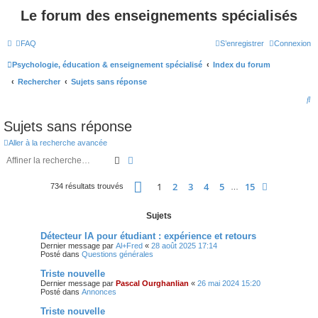
Le forum des enseignements spécialisés
FAQ
S’enregistrer
Connexion
Psychologie, éducation & enseignement spécialisé
Index du forum
Rechercher
Sujets sans réponse
R
e
Sujets sans réponse
c
Aller à la recherche avancée
h
Rechercher
Recherche avancée
e
Page
1
sur
15
r
1
2
3
4
5
15
Suivante
734 résultats trouvés
…
c
Sujets
h
Détecteur IA pour étudiant : expérience et retours
e
Dernier message par
Al+Fred
«
28 août 2025 17:14
r
Posté dans
Questions générales
Triste nouvelle
Dernier message par
Pascal Ourghanlian
«
26 mai 2024 15:20
Posté dans
Annonces
Triste nouvelle