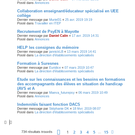
Posté dans
Annonces
Collaboration enseignant/éducateur spécialisé en UEE
collège
Dernier message par
Muriel31
«
25 avr. 2019 19:19
Posté dans
Travailler en ITEP
Recrutement de PsyEN à Mayotte
Dernier message par
Daniel Calin
«
17 avr. 2019 14:31
Posté dans
Annonces
HELP les consignes du mémoire
Dernier message par
jannickLB
«
13 mars 2019 14:41
Posté dans
La direction d'établissements spécialisés
Formation à Suresnes
Dernier message par
Euridice
«
07 mars 2019 10:47
Posté dans
La direction d'établissements spécialisés
Etude sur les connaissances et les besoins en formations
des accompagnants des élèves en situation de handicap
(AVS et A
Dernier message par
Maeva_futurepsy
«
06 mars 2019 10:49
Posté dans
Annonces
Indemnités faisant fonction DACS
Dernier message par
Stéphanie DK
«
18 févr. 2019 08:07
Posté dans
La direction d'établissements spécialisés
Page
1
sur
15
1
2
3
4
5
15
Suivante
734 résultats trouvés
…