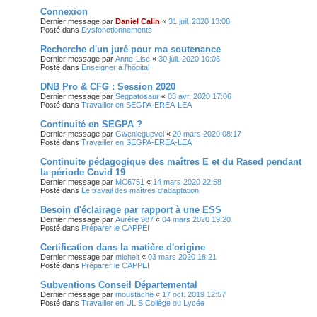
Connexion
Dernier message par
Daniel Calin
«
31 juil. 2020 13:08
Posté dans
Dysfonctionnements
Recherche d'un juré pour ma soutenance
Dernier message par
Anne-Lise
«
30 juil. 2020 10:06
Posté dans
Enseigner à l'hôpital
DNB Pro & CFG : Session 2020
Dernier message par
Segpatosaur
«
03 avr. 2020 17:06
Posté dans
Travailler en SEGPA-EREA-LEA
Continuité en SEGPA ?
Dernier message par
Gwenleguevel
«
20 mars 2020 08:17
Posté dans
Travailler en SEGPA-EREA-LEA
Continuite pédagogique des maîtres E et du Rased pendant
la période Covid 19
Dernier message par
MC6751
«
14 mars 2020 22:58
Posté dans
Le travail des maîtres d'adaptation
Besoin d'éclairage par rapport à une ESS
Dernier message par
Aurélie 987
«
04 mars 2020 19:20
Posté dans
Préparer le CAPPEI
Certification dans la matière d'origine
Dernier message par
michelt
«
03 mars 2020 18:21
Posté dans
Préparer le CAPPEI
Subventions Conseil Départemental
Dernier message par
moustache
«
17 oct. 2019 12:57
Posté dans
Travailler en ULIS Collège ou Lycée