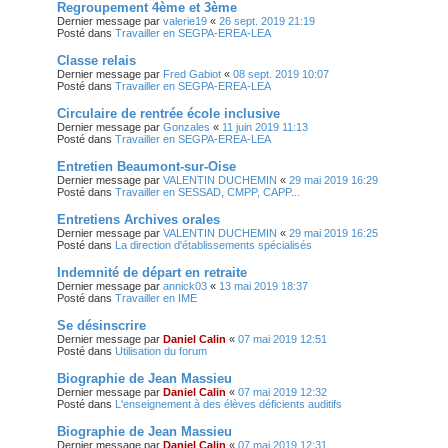
Regroupement 4ème et 3ème
Dernier message par
valerie19
«
26 sept. 2019 21:19
Posté dans
Travailler en SEGPA-EREA-LEA
Classe relais
Dernier message par
Fred Gabiot
«
08 sept. 2019 10:07
Posté dans
Travailler en SEGPA-EREA-LEA
Circulaire de rentrée école inclusive
Dernier message par
Gonzales
«
11 juin 2019 11:13
Posté dans
Travailler en SEGPA-EREA-LEA
Entretien Beaumont-sur-Oise
Dernier message par
VALENTIN DUCHEMIN
«
29 mai 2019 16:29
Posté dans
Travailler en SESSAD, CMPP, CAPP...
Entretiens Archives orales
Dernier message par
VALENTIN DUCHEMIN
«
29 mai 2019 16:25
Posté dans
La direction d'établissements spécialisés
Indemnité de départ en retraite
Dernier message par
annick03
«
13 mai 2019 18:37
Posté dans
Travailler en IME
Se désinscrire
Dernier message par
Daniel Calin
«
07 mai 2019 12:51
Posté dans
Utilisation du forum
Biographie de Jean Massieu
Dernier message par
Daniel Calin
«
07 mai 2019 12:32
Posté dans
L'enseignement à des élèves déficients auditifs
Biographie de Jean Massieu
Dernier message par
Daniel Calin
«
07 mai 2019 12:31