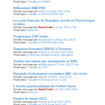
Posté dans
Travailler en RASED
Référentiels DNB PRO
Dernier message par
foxmk
«
23 août 2022 14:06
Posté dans
Travailler en SEGPA-EREA-LEA
Le Lycée Français de Shanghai recrute un Psychologue
scolaire
Dernier message par
Daniel Calin
«
10 juil. 2022 12:36
Posté dans
Annonces
Progression CAP maths
Dernier message par
lauraoceane
«
28 juin 2022 18:25
Posté dans
Travailler en SEGPA-EREA-LEA
Stagiaires formation DDEAS à Suresnes
Dernier message par
Ambrine
«
15 mars 2022 22:50
Posté dans
La direction d'établissements spécialisés
Clarifier les statuts des enseignants en EMS
Dernier message par
jaIMElaclasse
«
19 févr. 2022 21:04
Posté dans
Travailler en ITEP
Demande d'information convention IME- ulis école
Dernier message par
dalou26
«
06 févr. 2022 21:40
Posté dans
Travailler en ULIS École (ex-CLIS)
L’écoute psychanalytique de l’enfant sourd
Dernier message par
Daniel Calin
«
01 févr. 2022 18:02
Posté dans
Annonces
Emploi du temps ULIS
Dernier message par
Nenette
«
30 juin 2021 18:44
Posté dans
Travailler en ULIS École (ex-CLIS)