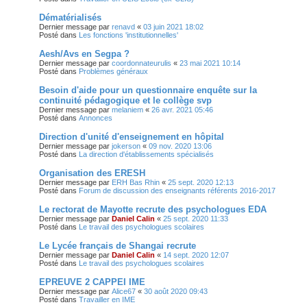
Dématérialisés
Dernier message par
renavd
«
03 juin 2021 18:02
Posté dans
Les fonctions 'institutionnelles'
Aesh/Avs en Segpa ?
Dernier message par
coordonnateurulis
«
23 mai 2021 10:14
Posté dans
Problèmes généraux
Besoin d'aide pour un questionnaire enquête sur la
continuité pédagogique et le collège svp
Dernier message par
melaniem
«
26 avr. 2021 05:46
Posté dans
Annonces
Direction d'unité d'enseignement en hôpital
Dernier message par
jokerson
«
09 nov. 2020 13:06
Posté dans
La direction d'établissements spécialisés
Organisation des ERESH
Dernier message par
ERH Bas Rhin
«
25 sept. 2020 12:13
Posté dans
Forum de discussion des enseignants référents 2016-2017
Le rectorat de Mayotte recrute des psychologues EDA
Dernier message par
Daniel Calin
«
25 sept. 2020 11:33
Posté dans
Le travail des psychologues scolaires
Le Lycée français de Shangai recrute
Dernier message par
Daniel Calin
«
14 sept. 2020 12:07
Posté dans
Le travail des psychologues scolaires
EPREUVE 2 CAPPEI IME
Dernier message par
Alice67
«
30 août 2020 09:43
Posté dans
Travailler en IME