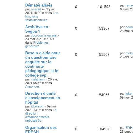
Dématérialisés
par
rena
0
101598
par
renavd
»
03 juin
03 juin 2
2021 18:02
» dans
Les
fonctions
'institutionnelles'
Aesh/Avs en
par
coor
0
53367
Segpa ?
23 mai 2
par
coordonnateurulis
»
23 mai 2021 10:14
»
dans
Problèmes
généraux
Besoin d'aide pour
par
mela
0
51567
un questionnaire
26 avr. 
enquête sur la
continuité
pédagogique et le
collège svp
par
melaniem
»
26 avr.
2021 05:46
» dans
Annonces
Direction d'unité
par
joke
0
54055
d'enseignement en
09 nov. 
hôpital
par
jokerson
»
09 nov.
2020 13:06
» dans
La
direction
d'établissements
spécialisés
Organisation des
par
ERH 
0
104928
ERESH
25 sept.