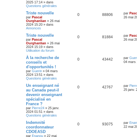
2025 17:14
» dans
c
Questions générales
é
e
Triste nouvelle
par
Pasc
0
88806
par
Pascal
26 mai 2
Ourghanlian
»
26 mai
2024 15:20
» dans
Annonces
Triste nouvelle
par
Pasc
0
81884
par
Pascal
26 mai 2
Ourghanlian
»
26 mai
2024 15:19
» dans
Utilisation du forum
À la recherche de
par
Guer
0
43442
conseils et
04 mars 
d'opportunités !
par
Guerin
»
04 mars
2024 13:51
» dans
Questions générales
Un enseignant né
par
Pier
0
42767
au Canada peut-il
25 janv.
devenir enseignant
spécialisé en
France ?
par
Pierre24
»
25 janv.
2024 01:51
» dans
Questions générales
Indemnité
par
Enan
0
93075
coordonnateur
22 mai 2
CDOEASD
par
Enanou
»
22 mai