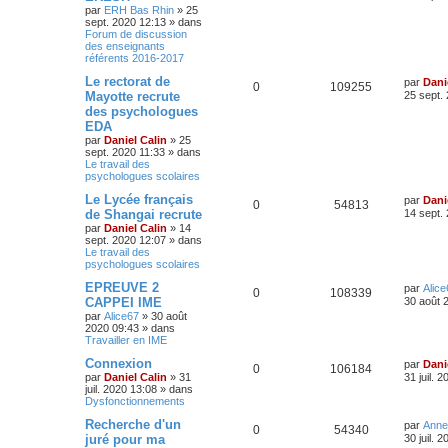
par
ERH Bas Rhin
»
25
sept. 2020 12:13
» dans
Forum de discussion
des enseignants
référents 2016-2017
Le rectorat de
par
Dani
0
109255
Mayotte recrute
25 sept.
des psychologues
EDA
par
Daniel Calin
»
25
sept. 2020 11:33
» dans
Le travail des
psychologues scolaires
Le Lycée français
par
Dani
0
54813
de Shangai recrute
14 sept.
par
Daniel Calin
»
14
sept. 2020 12:07
» dans
Le travail des
psychologues scolaires
EPREUVE 2
par
Alice
0
108339
CAPPEI IME
30 août 
par
Alice67
»
30 août
2020 09:43
» dans
Travailler en IME
Connexion
par
Dani
0
106184
par
Daniel Calin
»
31
31 juil. 
juil. 2020 13:08
» dans
Dysfonctionnements
Recherche d'un
par
Anne
0
54340
juré pour ma
30 juil. 