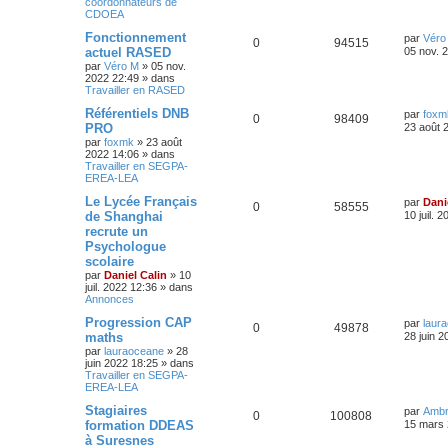
coordonnateurs de
CDOEA
Fonctionnement
par
Véro
0
94515
actuel RASED
05 nov. 
par
Véro M
»
05 nov.
2022 22:49
» dans
Travailler en RASED
Référentiels DNB
par
foxm
0
98409
PRO
23 août 
par
foxmk
»
23 août
2022 14:06
» dans
Travailler en SEGPA-
EREA-LEA
Le Lycée Français
par
Dani
0
58555
de Shanghai
10 juil. 
recrute un
Psychologue
scolaire
par
Daniel Calin
»
10
juil. 2022 12:36
» dans
Annonces
Progression CAP
par
laur
0
49878
maths
28 juin 2
par
lauraoceane
»
28
juin 2022 18:25
» dans
Travailler en SEGPA-
EREA-LEA
Stagiaires
par
Ambr
0
100808
formation DDEAS
15 mars 
à Suresnes