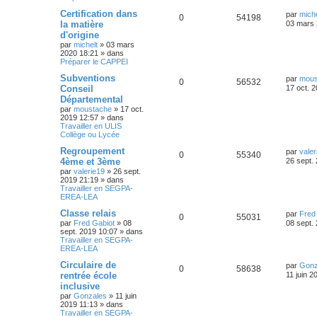
Certification dans
par
miche
0
54198
la matière
03 mars 
d'origine
par
michelt
»
03 mars
2020 18:21
» dans
Préparer le CAPPEI
Subventions
par
mous
0
56532
Conseil
17 oct. 
Départemental
par
moustache
»
17 oct.
2019 12:57
» dans
Travailler en ULIS
Collège ou Lycée
Regroupement
par
valer
0
55340
4ème et 3ème
26 sept.
par
valerie19
»
26 sept.
2019 21:19
» dans
Travailler en SEGPA-
EREA-LEA
Classe relais
par
Fred
0
55031
par
Fred Gabiot
»
08
08 sept.
sept. 2019 10:07
» dans
Travailler en SEGPA-
EREA-LEA
Circulaire de
par
Gonz
0
58638
rentrée école
11 juin 2
inclusive
par
Gonzales
»
11 juin
2019 11:13
» dans
Travailler en SEGPA-