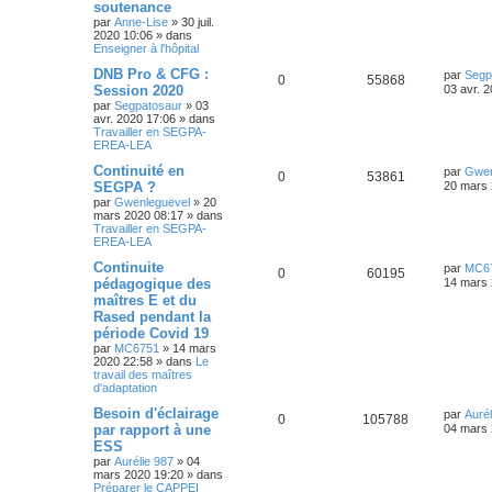
soutenance
par
Anne-Lise
»
30 juil.
2020 10:06
» dans
Enseigner à l'hôpital
DNB Pro & CFG :
par
Segp
0
55868
Session 2020
03 avr. 
par
Segpatosaur
»
03
avr. 2020 17:06
» dans
Travailler en SEGPA-
EREA-LEA
Continuité en
par
Gwen
0
53861
SEGPA ?
20 mars 
par
Gwenleguevel
»
20
mars 2020 08:17
» dans
Travailler en SEGPA-
EREA-LEA
Continuite
par
MC6
0
60195
pédagogique des
14 mars 
maîtres E et du
Rased pendant la
période Covid 19
par
MC6751
»
14 mars
2020 22:58
» dans
Le
travail des maîtres
d'adaptation
Besoin d'éclairage
par
Aurél
0
105788
par rapport à une
04 mars 
ESS
par
Aurélie 987
»
04
mars 2020 19:20
» dans
Préparer le CAPPEI