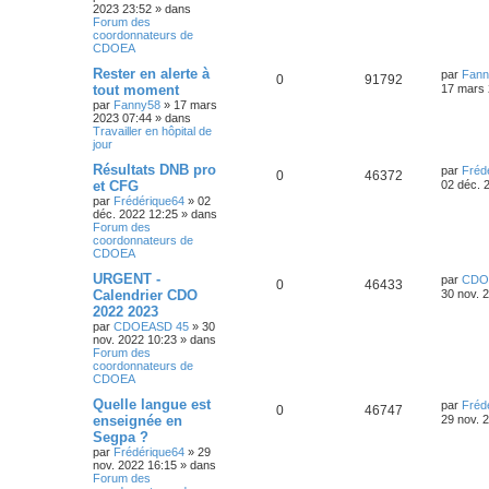
2023 23:52
» dans
Forum des
coordonnateurs de
CDOEA
Rester en alerte à
par
Fann
0
91792
tout moment
17 mars 
par
Fanny58
»
17 mars
2023 07:44
» dans
Travailler en hôpital de
jour
Résultats DNB pro
par
Fréd
0
46372
et CFG
02 déc. 
par
Frédérique64
»
02
déc. 2022 12:25
» dans
Forum des
coordonnateurs de
CDOEA
URGENT -
par
CDO
0
46433
Calendrier CDO
30 nov. 
2022 2023
par
CDOEASD 45
»
30
nov. 2022 10:23
» dans
Forum des
coordonnateurs de
CDOEA
Quelle langue est
par
Fréd
0
46747
enseignée en
29 nov. 
Segpa ?
par
Frédérique64
»
29
nov. 2022 16:15
» dans
Forum des