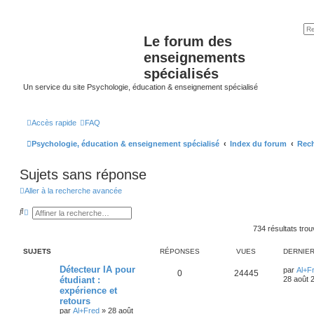
Le forum des
enseignements
spécialisés
Un service du site Psychologie, éducation & enseignement spécialisé
Accès rapide
FAQ
Psychologie, éducation & enseignement spécialisé
Index du forum
Rech
Sujets sans réponse
Aller à la recherche avancée
R
R
e
e
c
c
734 résultats tro
h
h
e
e
SUJETS
RÉPONSES
VUES
DERNIE
r
r
c
c
Détecteur IA pour
h
h
par
Al+F
0
24445
e
e
étudiant :
28 août 
r
a
expérience et
v
retours
a
par
Al+Fred
»
28 août
n