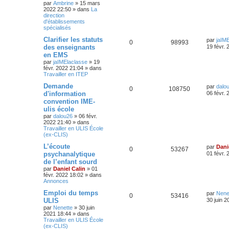
par
Ambrine
»
15 mars
2022 22:50
» dans
La
direction
d'établissements
spécialisés
Clarifier les statuts
par
jaIM
0
98993
des enseignants
19 févr.
en EMS
par
jaIMElaclasse
»
19
févr. 2022 21:04
» dans
Travailler en ITEP
Demande
par
dalo
0
108750
d'information
06 févr.
convention IME-
ulis école
par
dalou26
»
06 févr.
2022 21:40
» dans
Travailler en ULIS École
(ex-CLIS)
L’écoute
par
Dani
0
53267
psychanalytique
01 févr.
de l’enfant sourd
par
Daniel Calin
»
01
févr. 2022 18:02
» dans
Annonces
Emploi du temps
par
Nene
0
53416
ULIS
30 juin 2
par
Nenette
»
30 juin
2021 18:44
» dans
Travailler en ULIS École
(ex-CLIS)