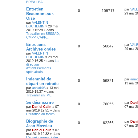
EREA-LEA
Entretien
par
VAL
0
109717
Beaumont-sur-
29 mai 2
Oise
par
VALENTIN
DUCHEMIN
»
29 mai
2019 16:29
» dans
Travailler en SESSAD,
CMPP, CAPP...
Entretiens
par
VAL
0
56847
Archives orales
29 mai 2
par
VALENTIN
DUCHEMIN
»
29 mai
2019 16:25
» dans
La
direction
d'établissements
spécialisés
Indemnité de
par
anni
0
56821
départ en retraite
13 mai 2
par
annick03
»
13 mai
2019 18:37
» dans
Travailler en IME
Se désinscrire
par
Dani
0
76055
par
Daniel Calin
»
07
07 mai 2
mai 2019 12:51
» dans
Utilisation du forum
Biographie de
par
Dani
0
62266
Jean Massieu
07 mai 2
par
Daniel Calin
»
07
mai 2019 12:32
» dans
L'enseignement à des