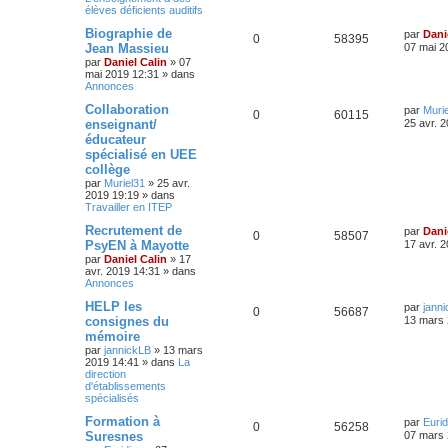
élèves déficients auditifs
Biographie de
par
Dani
0
58395
Jean Massieu
07 mai 2
par
Daniel Calin
»
07
mai 2019 12:31
» dans
Annonces
Collaboration
par
Muri
0
60115
enseignant/
25 avr. 
éducateur
spécialisé en UEE
collège
par
Muriel31
»
25 avr.
2019 19:19
» dans
Travailler en ITEP
Recrutement de
par
Dani
0
58507
PsyEN à Mayotte
17 avr. 
par
Daniel Calin
»
17
avr. 2019 14:31
» dans
Annonces
HELP les
par
jann
0
56687
consignes du
13 mars 
mémoire
par
jannickLB
»
13 mars
2019 14:41
» dans
La
direction
d'établissements
spécialisés
Formation à
par
Eurid
0
56258
Suresnes
07 mars 