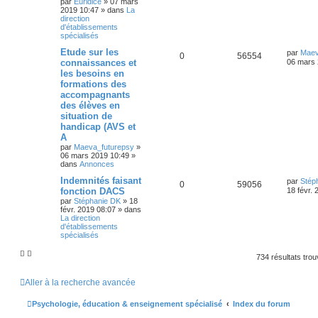
par
Euridice
»
07 mars
2019 10:47
» dans
La
direction
d'établissements
spécialisés
Etude sur les
par
Maev
0
56554
connaissances et
06 mars 
les besoins en
formations des
accompagnants
des élèves en
situation de
handicap (AVS et
A
par
Maeva_futurepsy
»
06 mars 2019 10:49
»
dans
Annonces
Indemnités faisant
par
Stép
0
59056
fonction DACS
18 févr.
par
Stéphanie DK
»
18
févr. 2019 08:07
» dans
La direction
d'établissements
spécialisés
734 résultats tro
Aller à la recherche avancée
Psychologie, éducation & enseignement spécialisé
Index du forum