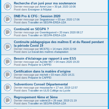
Recherche d'un juré pour ma soutenance
Dernier message par
Anne-Lise
«
30 juil. 2020 10:06
Posté dans
Enseigner à l'hôpital
DNB Pro & CFG : Session 2020
Dernier message par
Segpatosaur
«
03 avr. 2020 17:06
Posté dans
Travailler en SEGPA-EREA-LEA
Continuité en SEGPA ?
Dernier message par
Gwenleguevel
«
20 mars 2020 08:17
Posté dans
Travailler en SEGPA-EREA-LEA
Continuite pédagogique des maîtres E et du Rased pendant
la période Covid 19
Dernier message par
MC6751
«
14 mars 2020 22:58
Posté dans
Le travail des maîtres d'adaptation
Besoin d'éclairage par rapport à une ESS
Dernier message par
Aurélie 987
«
04 mars 2020 19:20
Posté dans
Préparer le CAPPEI
Certification dans la matière d'origine
Dernier message par
michelt
«
03 mars 2020 18:21
Posté dans
Préparer le CAPPEI
Subventions Conseil Départemental
Dernier message par
moustache
«
17 oct. 2019 12:57
Posté dans
Travailler en ULIS Collège ou Lycée
Regroupement 4ème et 3ème
Dernier message par
valerie19
«
26 sept. 2019 21:19
Posté dans
Travailler en SEGPA-EREA-LEA