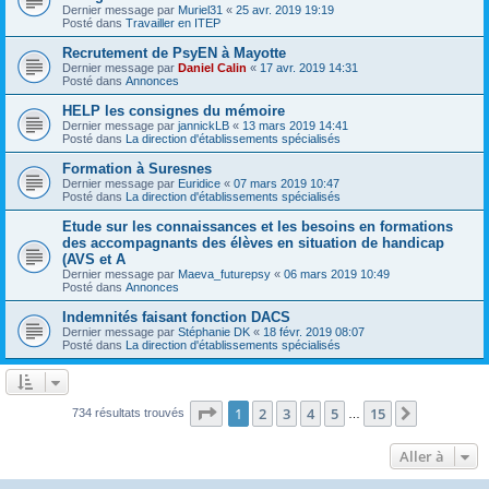
Dernier message par
Muriel31
«
25 avr. 2019 19:19
Posté dans
Travailler en ITEP
Recrutement de PsyEN à Mayotte
Dernier message par
Daniel Calin
«
17 avr. 2019 14:31
Posté dans
Annonces
HELP les consignes du mémoire
Dernier message par
jannickLB
«
13 mars 2019 14:41
Posté dans
La direction d'établissements spécialisés
Formation à Suresnes
Dernier message par
Euridice
«
07 mars 2019 10:47
Posté dans
La direction d'établissements spécialisés
Etude sur les connaissances et les besoins en formations
des accompagnants des élèves en situation de handicap
(AVS et A
Dernier message par
Maeva_futurepsy
«
06 mars 2019 10:49
Posté dans
Annonces
Indemnités faisant fonction DACS
Dernier message par
Stéphanie DK
«
18 févr. 2019 08:07
Posté dans
La direction d'établissements spécialisés
Page
1
sur
15
1
2
3
4
5
15
Suivante
734 résultats trouvés
…
Aller à