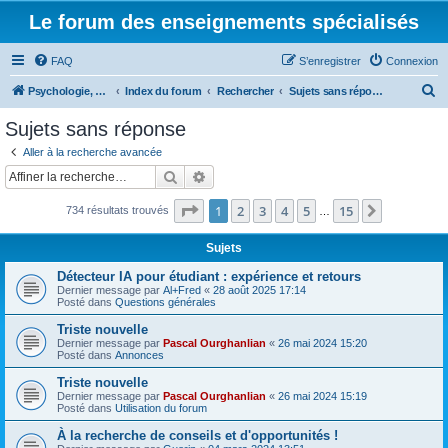
Le forum des enseignements spécialisés
FAQ
S’enregistrer
Connexion
R
Psychologie, éducation & enseignement spécialisé
Index du forum
Rechercher
Sujets sans réponse
e
Sujets sans réponse
c
Aller à la recherche avancée
h
Rechercher
Recherche avancée
e
Page
1
sur
15
1
2
3
4
5
15
Suivante
734 résultats trouvés
r
…
c
Sujets
h
Détecteur IA pour étudiant : expérience et retours
e
Dernier message par
Al+Fred
«
28 août 2025 17:14
Posté dans
Questions générales
r
Triste nouvelle
Dernier message par
Pascal Ourghanlian
«
26 mai 2024 15:20
Posté dans
Annonces
Triste nouvelle
Dernier message par
Pascal Ourghanlian
«
26 mai 2024 15:19
Posté dans
Utilisation du forum
À la recherche de conseils et d'opportunités !