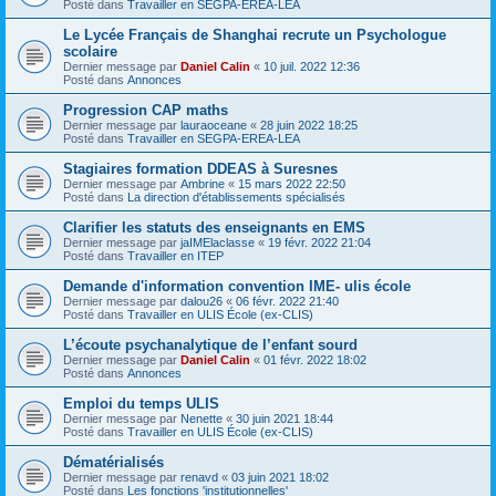
Posté dans
Travailler en SEGPA-EREA-LEA
Le Lycée Français de Shanghai recrute un Psychologue
scolaire
Dernier message par
Daniel Calin
«
10 juil. 2022 12:36
Posté dans
Annonces
Progression CAP maths
Dernier message par
lauraoceane
«
28 juin 2022 18:25
Posté dans
Travailler en SEGPA-EREA-LEA
Stagiaires formation DDEAS à Suresnes
Dernier message par
Ambrine
«
15 mars 2022 22:50
Posté dans
La direction d'établissements spécialisés
Clarifier les statuts des enseignants en EMS
Dernier message par
jaIMElaclasse
«
19 févr. 2022 21:04
Posté dans
Travailler en ITEP
Demande d'information convention IME- ulis école
Dernier message par
dalou26
«
06 févr. 2022 21:40
Posté dans
Travailler en ULIS École (ex-CLIS)
L’écoute psychanalytique de l’enfant sourd
Dernier message par
Daniel Calin
«
01 févr. 2022 18:02
Posté dans
Annonces
Emploi du temps ULIS
Dernier message par
Nenette
«
30 juin 2021 18:44
Posté dans
Travailler en ULIS École (ex-CLIS)
Dématérialisés
Dernier message par
renavd
«
03 juin 2021 18:02
Posté dans
Les fonctions 'institutionnelles'