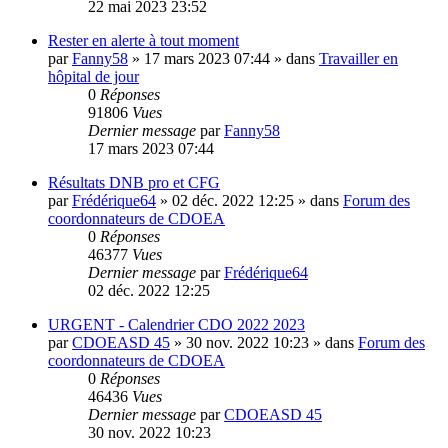
22 mai 2023 23:52
Rester en alerte à tout moment
par
Fanny58
»
17 mars 2023 07:44
» dans
Travailler en
hôpital de jour
0
Réponses
91806
Vues
Dernier message
par
Fanny58
17 mars 2023 07:44
Résultats DNB pro et CFG
par
Frédérique64
»
02 déc. 2022 12:25
» dans
Forum des
coordonnateurs de CDOEA
0
Réponses
46377
Vues
Dernier message
par
Frédérique64
02 déc. 2022 12:25
URGENT - Calendrier CDO 2022 2023
par
CDOEASD 45
»
30 nov. 2022 10:23
» dans
Forum des
coordonnateurs de CDOEA
0
Réponses
46436
Vues
Dernier message
par
CDOEASD 45
30 nov. 2022 10:23