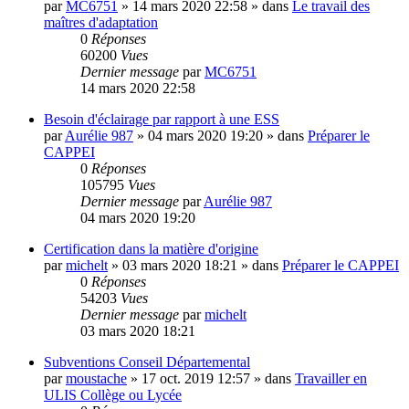
par
MC6751
»
14 mars 2020 22:58
» dans
Le travail des
maîtres d'adaptation
0
Réponses
60200
Vues
Dernier message
par
MC6751
14 mars 2020 22:58
Besoin d'éclairage par rapport à une ESS
par
Aurélie 987
»
04 mars 2020 19:20
» dans
Préparer le
CAPPEI
0
Réponses
105795
Vues
Dernier message
par
Aurélie 987
04 mars 2020 19:20
Certification dans la matière d'origine
par
michelt
»
03 mars 2020 18:21
» dans
Préparer le CAPPEI
0
Réponses
54203
Vues
Dernier message
par
michelt
03 mars 2020 18:21
Subventions Conseil Départemental
par
moustache
»
17 oct. 2019 12:57
» dans
Travailler en
ULIS Collège ou Lycée