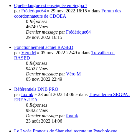
Quelle langue est enseignée en Segpa ?
par
Frédérique64
»
29 nov. 2022 16:15
» dans
Forum des
coordonnateurs de CDOEA
0
Réponses
46749
Vues
Dernier message
par
Frédérique64
29 nov. 2022 16:15
Fonctionnement actuel RASED
par
Véro M
»
05 nov. 2022 22:49
» dans
Travailler en
RASED
0
Réponses
94527
Vues
Dernier message
par
Véro M
05 nov. 2022 22:49
Référentiels DNB PRO
par
foxmk
»
23 août 2022 14:06
» dans
Travailler en SEGPA-
EREA-LEA
0
Réponses
98422
Vues
Dernier message
par
foxmk
23 août 2022 14:06
Le Lycée Français de Shanghai recrute un Psychologue