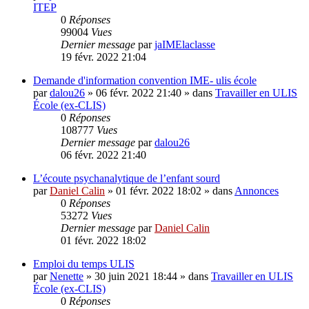
ITEP
0
Réponses
99004
Vues
Dernier message
par
jaIMElaclasse
19 févr. 2022 21:04
Demande d'information convention IME- ulis école
par
dalou26
»
06 févr. 2022 21:40
» dans
Travailler en ULIS
École (ex-CLIS)
0
Réponses
108777
Vues
Dernier message
par
dalou26
06 févr. 2022 21:40
L’écoute psychanalytique de l’enfant sourd
par
Daniel Calin
»
01 févr. 2022 18:02
» dans
Annonces
0
Réponses
53272
Vues
Dernier message
par
Daniel Calin
01 févr. 2022 18:02
Emploi du temps ULIS
par
Nenette
»
30 juin 2021 18:44
» dans
Travailler en ULIS
École (ex-CLIS)
0
Réponses