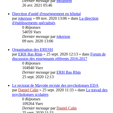
Dernier message
par
melaniem
26 avr. 2021 05:46
Direction d'unité d'enseignement en hôpital
par
jokerson
»
09 nov. 2020 13:06
» dans
La direction
d'établissements spécialisés
0
Réponses
54059
Vues
Dernier message
par
jokerson
09 nov. 2020 13:06
Organisation des ERESH
par
ERH Bas Rhin
»
25 sept. 2020 12:13
» dans
Forum de
discussion des enseignants référents 2016-2017
0
Réponses
104940
Vues
Dernier message
par
ERH Bas Rhin
25 sept. 2020 12:13
Le rectorat de Mayotte recrute des psychologues EDA
par
Daniel Calin
»
25 sept. 2020 11:33
» dans
Le travail des
psychologues scolaires
0
Réponses
109264
Vues
Dernier message
par
Daniel Calin
25 sept. 2020 11:33