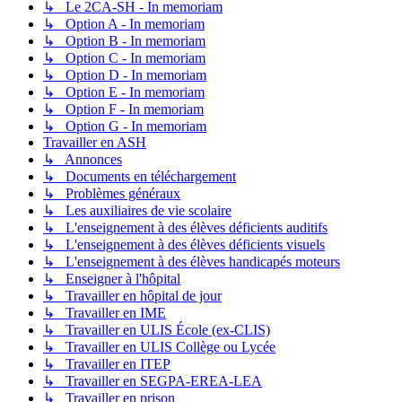
↳ Le 2CA-SH - In memoriam
↳ Option A - In memoriam
↳ Option B - In memoriam
↳ Option C - In memoriam
↳ Option D - In memoriam
↳ Option E - In memoriam
↳ Option F - In memoriam
↳ Option G - In memoriam
Travailler en ASH
↳ Annonces
↳ Documents en téléchargement
↳ Problèmes généraux
↳ Les auxiliaires de vie scolaire
↳ L'enseignement à des élèves déficients auditifs
↳ L'enseignement à des élèves déficients visuels
↳ L'enseignement à des élèves handicapés moteurs
↳ Enseigner à l'hôpital
↳ Travailler en hôpital de jour
↳ Travailler en IME
↳ Travailler en ULIS École (ex-CLIS)
↳ Travailler en ULIS Collège ou Lycée
↳ Travailler en ITEP
↳ Travailler en SEGPA-EREA-LEA
↳ Travailler en prison