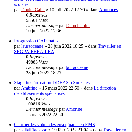
scolaire
par
Daniel Calin
»
10 juil. 2022 12:36
» dans
Annonces
0
Réponses
58561
Vues
Dernier message
par
Daniel Calin
10 juil. 2022 12:36
Progression CAP maths
par
lauraoceane
»
28 juin 2022 18:25
» dans
Travailler en
SEGPA-EREA-LEA
0
Réponses
49883
Vues
Dernier message
par
lauraoceane
28 juin 2022 18:25
Stagiaires formation DDEAS à Suresnes
par
Ambrine
»
15 mars 2022 22:50
» dans
La direction
d'établissements spécialisés
0
Réponses
100816
Vues
Dernier message
par
Ambrine
15 mars 2022 22:50
Clarifier les statuts des enseignants en EMS
par
jaIMElaclasse
»
19 févr. 2022 21:04
» dans
Travailler en