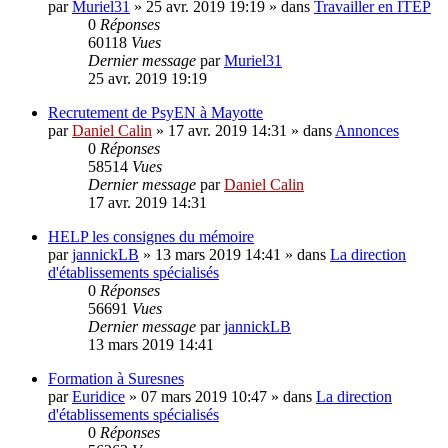
par
Muriel31
»
25 avr. 2019 19:19
» dans
Travailler en ITEP
0
Réponses
60118
Vues
Dernier message
par
Muriel31
25 avr. 2019 19:19
Recrutement de PsyEN à Mayotte
par
Daniel Calin
»
17 avr. 2019 14:31
» dans
Annonces
0
Réponses
58514
Vues
Dernier message
par
Daniel Calin
17 avr. 2019 14:31
HELP les consignes du mémoire
par
jannickLB
»
13 mars 2019 14:41
» dans
La direction
d'établissements spécialisés
0
Réponses
56691
Vues
Dernier message
par
jannickLB
13 mars 2019 14:41
Formation à Suresnes
par
Euridice
»
07 mars 2019 10:47
» dans
La direction
d'établissements spécialisés
0
Réponses