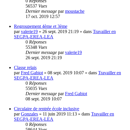
0
Réponses
56537
Vues
Dernier message
par
moustache
17 oct. 2019 12:57
Regroupement 4ème et 3ème
par
valerie19
»
26 sept. 2019 21:19
» dans
Travailler en
SEGPA-EREA-LEA
0
Réponses
55348
Vues
Dernier message
par
valerie19
26 sept. 2019 21:19
Classe relais
par
Fred Gabiot
»
08 sept. 2019 10:07
» dans
Travailler en
SEGPA-EREA-LEA
0
Réponses
55035
Vues
Dernier message
par
Fred Gabiot
08 sept. 2019 10:07
Circulaire de rentrée école inclusive
par
Gonzales
»
11 juin 2019 11:13
» dans
Travailler en
SEGPA-EREA-LEA
0
Réponses
58644
Vues