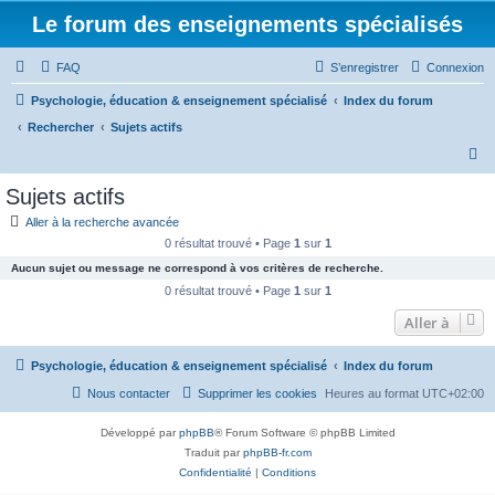
Le forum des enseignements spécialisés
FAQ
S’enregistrer
Connexion
Psychologie, éducation & enseignement spécialisé
Index du forum
Rechercher
Sujets actifs
R
e
Sujets actifs
c
Aller à la recherche avancée
h
0 résultat trouvé • Page
1
sur
1
e
Aucun sujet ou message ne correspond à vos critères de recherche.
r
0 résultat trouvé • Page
1
sur
1
c
Aller à
h
Psychologie, éducation & enseignement spécialisé
Index du forum
e
r
Nous contacter
Supprimer les cookies
Heures au format
UTC+02:00
Développé par
phpBB
® Forum Software © phpBB Limited
Traduit par
phpBB-fr.com
Confidentialité
|
Conditions