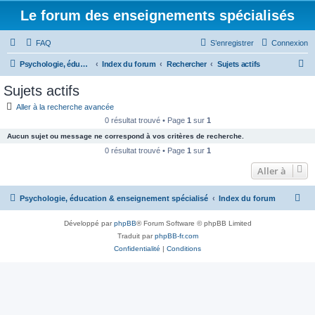
Le forum des enseignements spécialisés
FAQ
S’enregistrer
Connexion
R
Psychologie, éducation & enseignement spécialisé
Index du forum
Rechercher
Sujets actifs
e
Sujets actifs
c
Aller à la recherche avancée
h
0 résultat trouvé • Page
1
sur
1
e
Aucun sujet ou message ne correspond à vos critères de recherche.
r
0 résultat trouvé • Page
1
sur
1
c
Aller à
h
Psychologie, éducation & enseignement spécialisé
Index du forum
e
r
Développé par
phpBB
® Forum Software © phpBB Limited
Traduit par
phpBB-fr.com
Confidentialité
|
Conditions