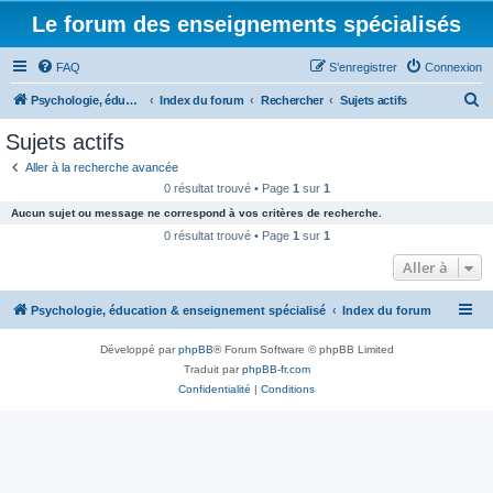
Le forum des enseignements spécialisés
FAQ
S’enregistrer
Connexion
R
Psychologie, éducation & enseignement spécialisé
Index du forum
Rechercher
Sujets actifs
e
Sujets actifs
c
Aller à la recherche avancée
h
0 résultat trouvé • Page
1
sur
1
e
Aucun sujet ou message ne correspond à vos critères de recherche.
r
0 résultat trouvé • Page
1
sur
1
c
Aller à
h
Psychologie, éducation & enseignement spécialisé
Index du forum
e
r
Développé par
phpBB
® Forum Software © phpBB Limited
Traduit par
phpBB-fr.com
Confidentialité
|
Conditions