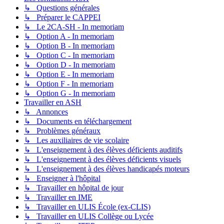
↳ Questions générales
↳ Préparer le CAPPEI
↳ Le 2CA-SH - In memoriam
↳ Option A - In memoriam
↳ Option B - In memoriam
↳ Option C - In memoriam
↳ Option D - In memoriam
↳ Option E - In memoriam
↳ Option F - In memoriam
↳ Option G - In memoriam
Travailler en ASH
↳ Annonces
↳ Documents en téléchargement
↳ Problèmes généraux
↳ Les auxiliaires de vie scolaire
↳ L'enseignement à des élèves déficients auditifs
↳ L'enseignement à des élèves déficients visuels
↳ L'enseignement à des élèves handicapés moteurs
↳ Enseigner à l'hôpital
↳ Travailler en hôpital de jour
↳ Travailler en IME
↳ Travailler en ULIS École (ex-CLIS)
↳ Travailler en ULIS Collège ou Lycée