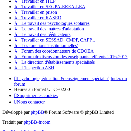
↳ Travailler en ITEP
↳ Travailler en SEGPA-EREA-LEA
↳ Travailler en prison
↳ Travailler en RASED
↳ Le travail des psychologues scolaires
↳ Le travail des maîtres d'adaptation
↳ Le travail des rééducateurs
↳ Travailler en SESSAD, CMPP, CAPP...
↳ Les fonctions 'institutionnelles'
↳ Forum des coordonnateurs de CDOEA
↳ Forum de discussion des enseignants référents 2016-2017
↳ La direction d'établissements spécialisés
↳ L'inspection ASH
Psychologie, éducation & enseignement spécialisé
Index du
forum
Heures au format
UTC+02:00
Supprimer les cookies
Nous contacter
Développé par
phpBB
® Forum Software © phpBB Limited
Traduit par
phpBB-fr.com