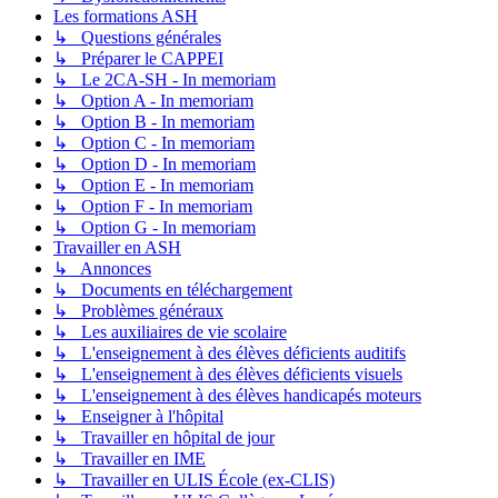
Les formations ASH
↳ Questions générales
↳ Préparer le CAPPEI
↳ Le 2CA-SH - In memoriam
↳ Option A - In memoriam
↳ Option B - In memoriam
↳ Option C - In memoriam
↳ Option D - In memoriam
↳ Option E - In memoriam
↳ Option F - In memoriam
↳ Option G - In memoriam
Travailler en ASH
↳ Annonces
↳ Documents en téléchargement
↳ Problèmes généraux
↳ Les auxiliaires de vie scolaire
↳ L'enseignement à des élèves déficients auditifs
↳ L'enseignement à des élèves déficients visuels
↳ L'enseignement à des élèves handicapés moteurs
↳ Enseigner à l'hôpital
↳ Travailler en hôpital de jour
↳ Travailler en IME
↳ Travailler en ULIS École (ex-CLIS)