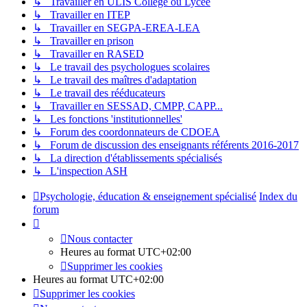
↳ Travailler en ULIS Collège ou Lycée
↳ Travailler en ITEP
↳ Travailler en SEGPA-EREA-LEA
↳ Travailler en prison
↳ Travailler en RASED
↳ Le travail des psychologues scolaires
↳ Le travail des maîtres d'adaptation
↳ Le travail des rééducateurs
↳ Travailler en SESSAD, CMPP, CAPP...
↳ Les fonctions 'institutionnelles'
↳ Forum des coordonnateurs de CDOEA
↳ Forum de discussion des enseignants référents 2016-2017
↳ La direction d'établissements spécialisés
↳ L'inspection ASH
Psychologie, éducation & enseignement spécialisé
Index du
forum
Nous contacter
Heures au format
UTC+02:00
Supprimer les cookies
Heures au format
UTC+02:00
Supprimer les cookies