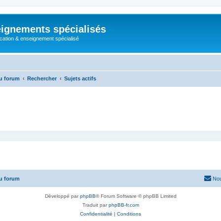
ignements spécialisés
cation & enseignement spécialisé
u forum
Rechercher
Sujets actifs
u forum
Nou
Développé par
phpBB
® Forum Software © phpBB Limited
Traduit par
phpBB-fr.com
Confidentialité
|
Conditions