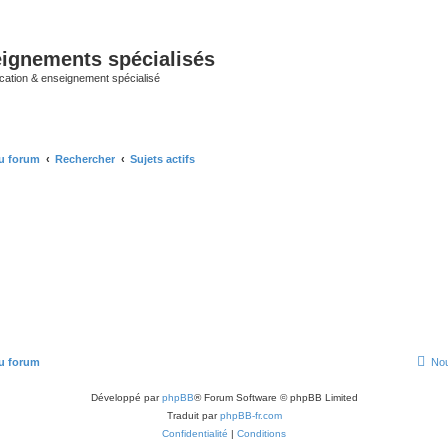
ignements spécialisés
cation & enseignement spécialisé
u forum
Rechercher
Sujets actifs
u forum
Nou
Développé par
phpBB
® Forum Software © phpBB Limited
Traduit par
phpBB-fr.com
Confidentialité
|
Conditions