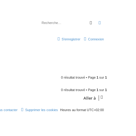
Rechercher
Recherche avancé
S’enregistrer
Connexion
0 résultat trouvé • Page
1
sur
1
0 résultat trouvé • Page
1
sur
1
Aller à
s contacter
Supprimer les cookies
Heures au format
UTC+02:00