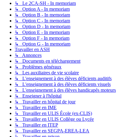
↳ Le 2CA-SH - In memoriam
↳ Option A - In memoriam
↳ Option B - In memoriam
↳ Option C - In memoriam
↳ Option D - In memoriam
↳ Option E - In memoriam
↳ Option F - In memoriam
↳ Option G - In memoriam
Travailler en ASH
↳ Annonces
↳ Documents en téléchargement
↳ Problèmes généraux
↳ Les auxiliaires de vie scolaire
↳ L'enseignement à des élèves déficients auditifs
↳ L'enseignement à des élèves déficients visuels
↳ L'enseignement à des élèves handicapés moteurs
↳ Enseigner à l'hôpital
↳ Travailler en hôpital de jour
↳ Travailler en IME
↳ Travailler en ULIS École (ex-CLIS)
↳ Travailler en ULIS Collège ou Lycée
↳ Travailler en ITEP
↳ Travailler en SEGPA-EREA-LEA
↳ Travailler en prison