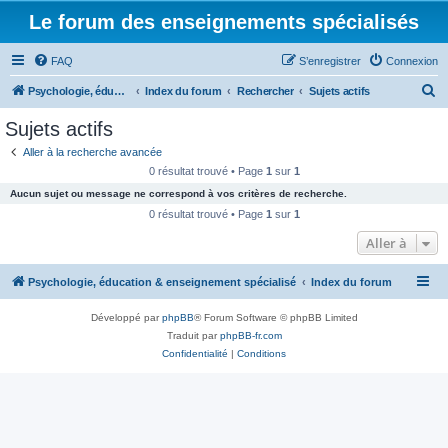
Le forum des enseignements spécialisés
FAQ
S’enregistrer
Connexion
R
Psychologie, éducation & enseignement spécialisé
Index du forum
Rechercher
Sujets actifs
e
Sujets actifs
c
Aller à la recherche avancée
h
0 résultat trouvé • Page
1
sur
1
e
Aucun sujet ou message ne correspond à vos critères de recherche.
r
0 résultat trouvé • Page
1
sur
1
c
Aller à
h
Psychologie, éducation & enseignement spécialisé
Index du forum
e
r
Développé par
phpBB
® Forum Software © phpBB Limited
Traduit par
phpBB-fr.com
Confidentialité
|
Conditions