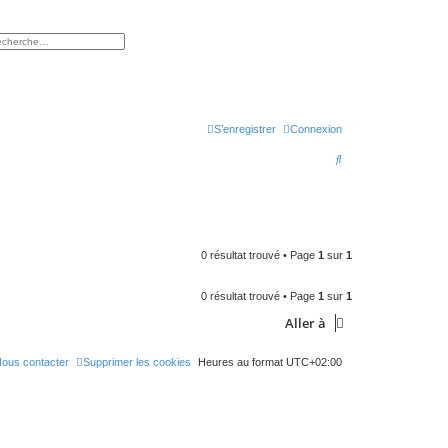
rcher
herche avancée
S’enregistrer
Connexion
R
e
c
h
e
0 résultat trouvé • Page
1
sur
1
r
0 résultat trouvé • Page
1
sur
1
c
Aller à
h
e
ous contacter
Supprimer les cookies
Heures au format
UTC+02:00
r