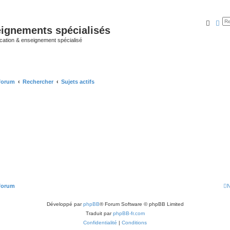
Reche
Rec
ignements spécialisés
cation & enseignement spécialisé
 forum
Rechercher
Sujets actifs
 forum
N
Développé par
phpBB
® Forum Software © phpBB Limited
Traduit par
phpBB-fr.com
Confidentialité
|
Conditions