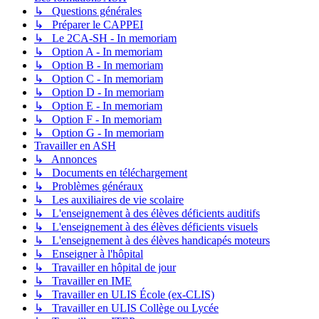
↳ Questions générales
↳ Préparer le CAPPEI
↳ Le 2CA-SH - In memoriam
↳ Option A - In memoriam
↳ Option B - In memoriam
↳ Option C - In memoriam
↳ Option D - In memoriam
↳ Option E - In memoriam
↳ Option F - In memoriam
↳ Option G - In memoriam
Travailler en ASH
↳ Annonces
↳ Documents en téléchargement
↳ Problèmes généraux
↳ Les auxiliaires de vie scolaire
↳ L'enseignement à des élèves déficients auditifs
↳ L'enseignement à des élèves déficients visuels
↳ L'enseignement à des élèves handicapés moteurs
↳ Enseigner à l'hôpital
↳ Travailler en hôpital de jour
↳ Travailler en IME
↳ Travailler en ULIS École (ex-CLIS)
↳ Travailler en ULIS Collège ou Lycée