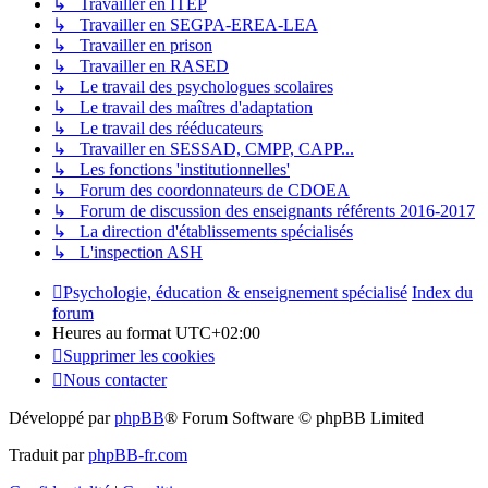
↳ Travailler en ITEP
↳ Travailler en SEGPA-EREA-LEA
↳ Travailler en prison
↳ Travailler en RASED
↳ Le travail des psychologues scolaires
↳ Le travail des maîtres d'adaptation
↳ Le travail des rééducateurs
↳ Travailler en SESSAD, CMPP, CAPP...
↳ Les fonctions 'institutionnelles'
↳ Forum des coordonnateurs de CDOEA
↳ Forum de discussion des enseignants référents 2016-2017
↳ La direction d'établissements spécialisés
↳ L'inspection ASH
Psychologie, éducation & enseignement spécialisé
Index du
forum
Heures au format
UTC+02:00
Supprimer les cookies
Nous contacter
Développé par
phpBB
® Forum Software © phpBB Limited
Traduit par
phpBB-fr.com