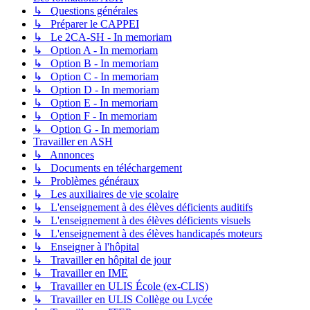
↳ Questions générales
↳ Préparer le CAPPEI
↳ Le 2CA-SH - In memoriam
↳ Option A - In memoriam
↳ Option B - In memoriam
↳ Option C - In memoriam
↳ Option D - In memoriam
↳ Option E - In memoriam
↳ Option F - In memoriam
↳ Option G - In memoriam
Travailler en ASH
↳ Annonces
↳ Documents en téléchargement
↳ Problèmes généraux
↳ Les auxiliaires de vie scolaire
↳ L'enseignement à des élèves déficients auditifs
↳ L'enseignement à des élèves déficients visuels
↳ L'enseignement à des élèves handicapés moteurs
↳ Enseigner à l'hôpital
↳ Travailler en hôpital de jour
↳ Travailler en IME
↳ Travailler en ULIS École (ex-CLIS)
↳ Travailler en ULIS Collège ou Lycée