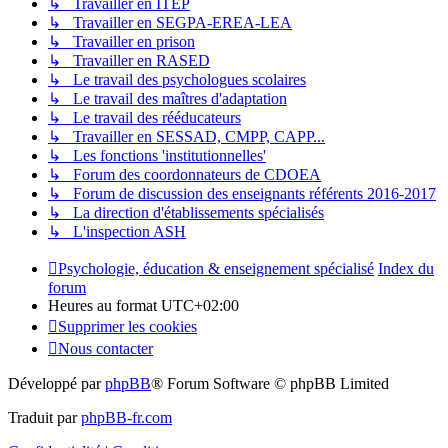
↳ Travailler en ITEP
↳ Travailler en SEGPA-EREA-LEA
↳ Travailler en prison
↳ Travailler en RASED
↳ Le travail des psychologues scolaires
↳ Le travail des maîtres d'adaptation
↳ Le travail des rééducateurs
↳ Travailler en SESSAD, CMPP, CAPP...
↳ Les fonctions 'institutionnelles'
↳ Forum des coordonnateurs de CDOEA
↳ Forum de discussion des enseignants référents 2016-2017
↳ La direction d'établissements spécialisés
↳ L'inspection ASH
Psychologie, éducation & enseignement spécialisé
Index du
forum
Heures au format
UTC+02:00
Supprimer les cookies
Nous contacter
Développé par
phpBB
® Forum Software © phpBB Limited
Traduit par
phpBB-fr.com